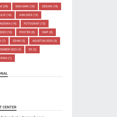
UM
(39)
SMA-SMK
(18)
DESAIN
(18)
ULIS
(16)
JUNI-2023
(15)
ASISWA
(14)
FOTOGRAFI
(13)
-2023
(10)
POSTER
(8)
SMP
(8)
O
(7)
SD-MI
(5)
AGUSTUS-2023
(3)
TEMBER-2023
(3)
SD
(2)
SISWA
(1)
ONAL
T CENTER