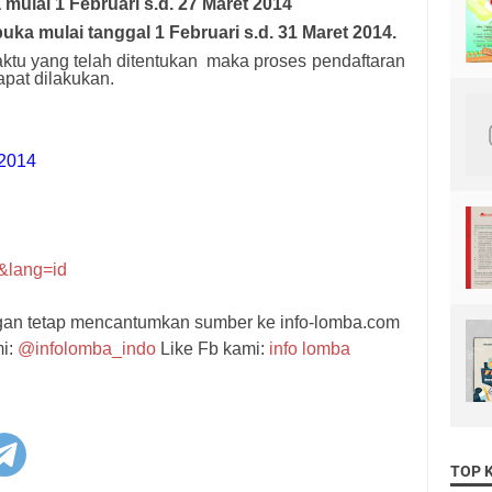
a mulai
1 Februari s.d. 27 Maret 2014
ka mulai tanggal 1 Februari s.d. 31 Maret 2014.
aktu yang telah ditentukan maka proses pendaftaran
pat dilakukan.
2014
3&lang=id
ngan tetap mencantumkan sumber ke info-lomba.com
mi:
@infolomba_indo
Like Fb kami:
info lomba
TOP 