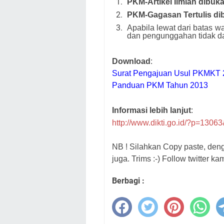
PKM-Artikel Ilmiah dibuk
PKM-Gagasan Tertulis dibu
Apabila lewat dari batas w
dan pengunggahan tidak da
Download
:
Surat Pengajuan Usul PKMKT 
Panduan PKM Tahun 2013
Informasi lebih lanjut
:
http://www.dikti.go.id/?p=1306
NB ! Silahkan Copy paste, de
juga. Trims :-) Follow twitter ka
Berbagi :