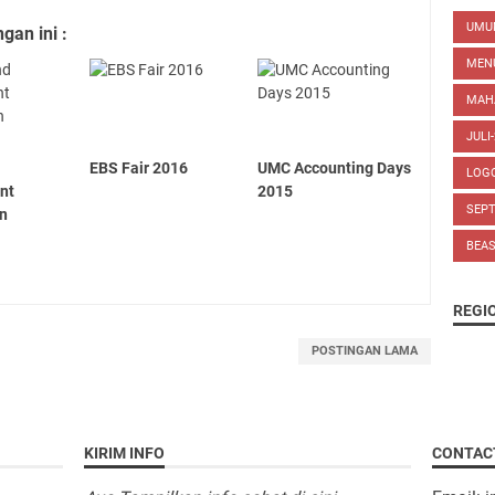
UM
an ini :
MEN
MAH
JULI
EBS Fair 2016
UMC Accounting Days
LOG
nt
2015
SEP
on
BEA
REGI
POSTINGAN LAMA
KIRIM INFO
CONTAC