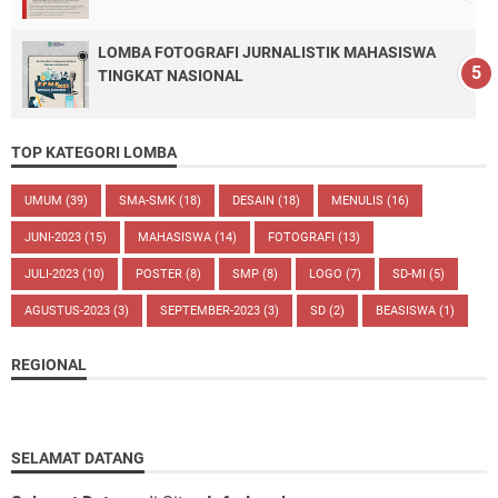
LOMBA FOTOGRAFI JURNALISTIK MAHASISWA
TINGKAT NASIONAL
TOP KATEGORI LOMBA
UMUM
(39)
SMA-SMK
(18)
DESAIN
(18)
MENULIS
(16)
JUNI-2023
(15)
MAHASISWA
(14)
FOTOGRAFI
(13)
JULI-2023
(10)
POSTER
(8)
SMP
(8)
LOGO
(7)
SD-MI
(5)
AGUSTUS-2023
(3)
SEPTEMBER-2023
(3)
SD
(2)
BEASISWA
(1)
REGIONAL
SELAMAT DATANG