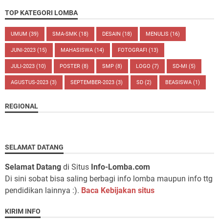
TOP KATEGORI LOMBA
UMUM
(39)
SMA-SMK
(18)
DESAIN
(18)
MENULIS
(16)
JUNI-2023
(15)
MAHASISWA
(14)
FOTOGRAFI
(13)
JULI-2023
(10)
POSTER
(8)
SMP
(8)
LOGO
(7)
SD-MI
(5)
AGUSTUS-2023
(3)
SEPTEMBER-2023
(3)
SD
(2)
BEASISWA
(1)
REGIONAL
SELAMAT DATANG
Selamat Datang
di Situs
Info-Lomba.com
Di sini sobat bisa saling berbagi info lomba maupun info ttg
pendidikan lainnya :).
Baca Kebijakan situs
KIRIM INFO