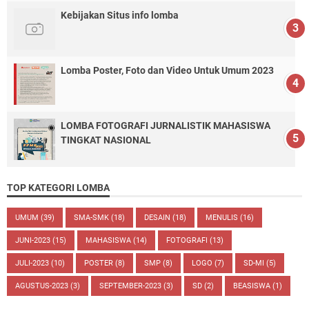
Kebijakan Situs info lomba
Lomba Poster, Foto dan Video Untuk Umum 2023
LOMBA FOTOGRAFI JURNALISTIK MAHASISWA
TINGKAT NASIONAL
TOP KATEGORI LOMBA
UMUM
(39)
SMA-SMK
(18)
DESAIN
(18)
MENULIS
(16)
JUNI-2023
(15)
MAHASISWA
(14)
FOTOGRAFI
(13)
JULI-2023
(10)
POSTER
(8)
SMP
(8)
LOGO
(7)
SD-MI
(5)
AGUSTUS-2023
(3)
SEPTEMBER-2023
(3)
SD
(2)
BEASISWA
(1)