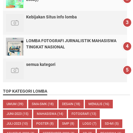
Kebijakan Situs info lomba
LOMBA FOTOGRAFI JURNALISTIK MAHASISWA
TINGKAT NASIONAL
semua kategori
TOP KATEGORI LOMBA
UMUM
(39)
SMA-SMK
(18)
DESAIN
(18)
MENULIS
(16)
JUNI-2023
(15)
MAHASISWA
(14)
FOTOGRAFI
(13)
JULI-2023
(10)
POSTER
(8)
SMP
(8)
LOGO
(7)
SD-MI
(5)