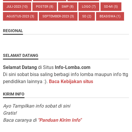
JULI-2023
(10)
POSTER
(8)
SMP
(8)
LOGO
(7)
SD-MI
(5)
AGUSTUS-2023
(3)
SEPTEMBER-2023
(3)
SD
(2)
BEASISWA
(1)
REGIONAL
SELAMAT DATANG
Selamat Datang
di Situs
Info-Lomba.com
Di sini sobat bisa saling berbagi info lomba maupun info ttg
pendidikan lainnya :).
Baca Kebijakan situs
KIRIM INFO
Ayo Tampilkan info sobat di sini
Gratis!
Baca caranya di
"Panduan Kirim Info"