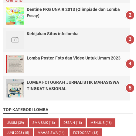
Dentine FKG UNAIR 2013 (Olimpiade dan Lomba
Essay)
Kebijakan Situs info lomba
Lomba Poster, Foto dan Video Untuk Umum 2023
LOMBA FOTOGRAFI JURNALISTIK MAHASISWA
TINGKAT NASIONAL
TOP KATEGORI LOMBA
UMUM
(39)
SMA-SMK
(18)
DESAIN
(18)
MENULIS
(16)
JUNI-2023
(15)
MAHASISWA
(14)
FOTOGRAFI
(13)