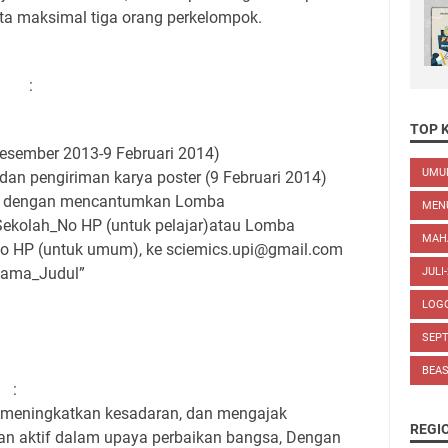
a maksimal tiga orang perkelompok.
an :
TOP 
desember 2013-9 Februari 2014)
UM
dan pengiriman karya poster (9 Februari 2014)
ile dengan mencantumkan Lomba
MEN
ekolah_No HP (untuk pelajar)atau Lomba
MAH
o HP (untuk umum), ke sciemics.upi@gmail.com
Nama_Judul”
JULI
LOG
SEP
BEA
 :
f, meningkatkan kesadaran, dan mengajak
REGI
an aktif dalam upaya perbaikan bangsa, Dengan