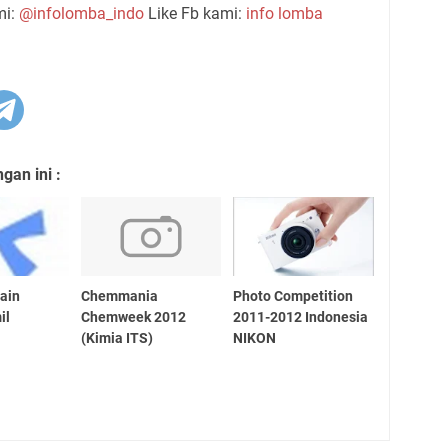
mi:
@infolomba_indo
Like Fb kami:
info lomba
an ini :
ain
Chemmania
Photo Competition
il
Chemweek 2012
2011-2012 Indonesia
(Kimia ITS)
NIKON