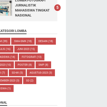
LOMBA FOTOGRAFI
JURNALISTIK
MAHASISWA TINGKAT
NASIONAL
KATEGORI LOMBA
UM
(39)
SMA-SMK
(18)
DESAIN
(18)
ULIS
(16)
JUNI-2023
(15)
ASISWA
(14)
FOTOGRAFI
(13)
-2023
(10)
POSTER
(8)
SMP
(8)
O
(7)
SD-MI
(5)
AGUSTUS-2023
(3)
TEMBER-2023
(3)
SD
(2)
SISWA
(1)
ONAL