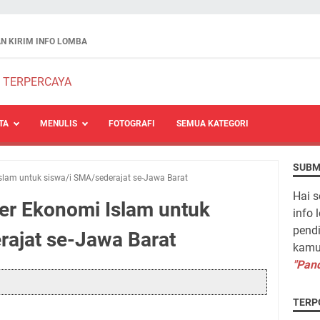
N KIRIM INFO LOMBA
TA
MENULIS
FOTOGRAFI
SEMUA KATEGORI
SUBM
slam untuk siswa/i SMA/sederajat se-Jawa Barat
Hai s
er Ekonomi Islam untuk
info 
pendi
rajat se-Jawa Barat
kamu 
"Pand
TERP