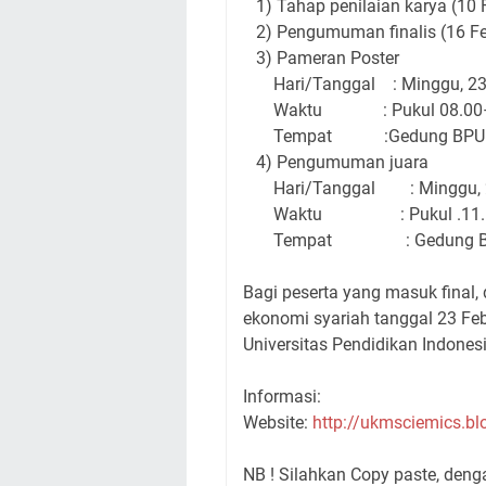
1) Tahap penilaian karya (10 F
2) Pengumuman finalis (16 Fe
3) Pameran Poster
Hari/Tanggal : Minggu, 23 
Waktu : Pukul 08.00– 
Tempat :Gedung BPU (ah
4) Pengumuman juara
Hari/Tanggal : Minggu, 
Waktu : Pukul .11.15-
Tempat : Gedung BPU (
Bagi peserta yang masuk final,
ekonomi syariah tanggal 23 Fe
Universitas Pendidikan Indones
Informasi:
Website:
http://ukmsciemics.b
NB ! Silahkan Copy paste, den