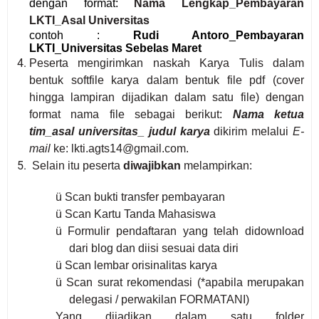
dengan format:
Nama Lengkap_Pembayaran
LKTI_Asal Universitas
contoh :
Rudi Antoro
_
Pembayaran
LKTI
_
Universitas Sebelas Maret
Peserta
mengirimkan naskah Karya Tulis dalam
bentuk softfile karya dalam bentuk file pdf (cover
hingga lampiran dijadikan dalam satu file) dengan
format nama file sebagai berikut:
Nama ketua
tim_asal universitas_ judul karya
dikirim melalui
E-
mail
ke:
lkti.agts14@gmail.com.
Selain
itu peserta
diwajibkan
melampirkan:
ü
Scan bukti transfer pembayaran
ü
Scan Kartu Tanda Mahasiswa
ü
Formulir pendaftaran yang telah didownload
dari blog dan diisi sesuai data diri
ü
Scan lembar orisinalitas karya
ü
Scan surat rekomendasi (*apabila merupakan
delegasi / perwakilan FORMATANI)
Yang dijadikan dalam satu folder