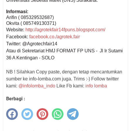
Universitas Sebelas Maret (UNS) Surakarta.
Informasi:
Arifin
( 085329532687)
Okvita
( 085749130371)
Website:
http://agrotekfair14fpuns.blogspot.com/
Facebook:
facebook.co./agrotek.fair
Twitter: @Agrotechfair14
Atau di Sekretariat HMJ FORMAT FP UNS - Jl Ir Sutami
36 A Kentingan - SOLO
NB ! Silahkan Copy paste, dengan tetap mencantumkan
sumber ke info-lomba.com juga. Trims :-) Follow twitter
kami:
@infolomba_indo
Like Fb kami:
info lomba
Berbagi :