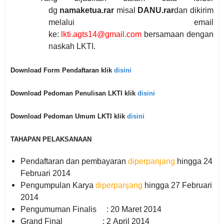
dg
namaketua.rar
misal
DANU.rar
dan dikirim
melalui email
ke:
lkti.agts14@gmail.com
bersamaan dengan
naskah LKTI.
Download Form Pendaftaran
klik
disini
Download Pedoman Penulisan
LKTI
klik
disini
Download Pedoman U
mum LKTI
klik
disini
TAHAPAN PELAKSANAAN
Pendaftaran dan pembayaran
diperpanjang
hingga 24
Februari 2014
Pengumpulan Karya
diperpanjang
hingga 27 Februari
2014
Pengumuman Finalis :
20 Maret 2014
Grand Final :
2
April 2014