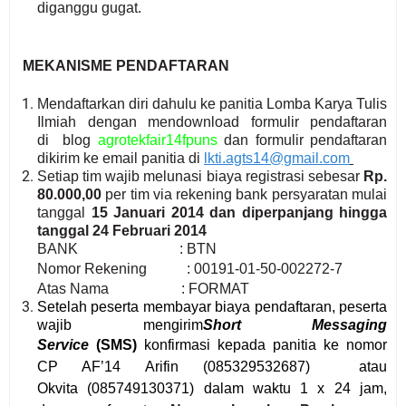
diganggu gugat.
MEKANISME PENDAFTARAN
Mendaftarkan diri dahulu ke panitia Lomba Karya Tulis
Ilmiah dengan mendownload formulir pendaftaran
di blog
agrotekfair14fpuns
dan formulir pendaftaran
dikirim ke email panitia di
lkti.agts14@gmail.com
Setiap tim wajib melunasi biaya registrasi sebesar
Rp.
80.000,00
per tim via rekening bank persyaratan mulai
tanggal
15 Januari 2014 dan diperpanjang hingga
tanggal 24 Februari 2014
BANK : BTN
Nomor Rekening :
00191-01-50-002272-7
Atas Nama : FORMAT
Setelah peserta membayar biaya pendaftaran, peserta
wajib mengirim
Short Messaging
Service
(SMS)
konfirmasi kepada panitia ke nomor
CP AF’14
Arifin
(085329532687)
atau
Okvita
(085749130371)
dalam waktu 1 x 24 jam,