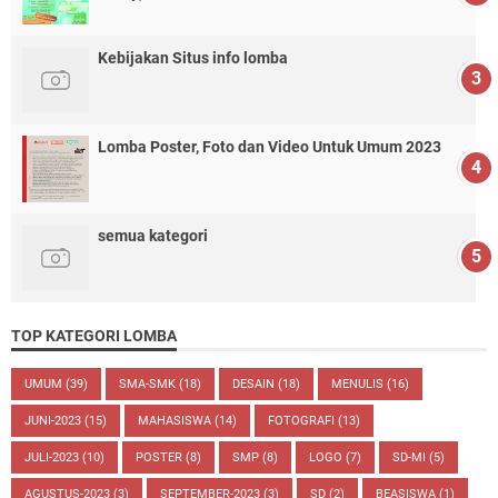
Kebijakan Situs info lomba
Lomba Poster, Foto dan Video Untuk Umum 2023
semua kategori
TOP KATEGORI LOMBA
UMUM
(39)
SMA-SMK
(18)
DESAIN
(18)
MENULIS
(16)
JUNI-2023
(15)
MAHASISWA
(14)
FOTOGRAFI
(13)
JULI-2023
(10)
POSTER
(8)
SMP
(8)
LOGO
(7)
SD-MI
(5)
AGUSTUS-2023
(3)
SEPTEMBER-2023
(3)
SD
(2)
BEASISWA
(1)