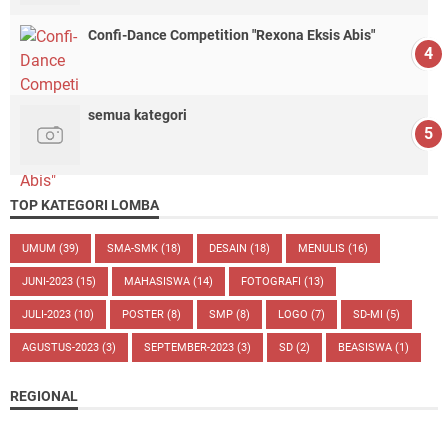
Confi-Dance Competition "Rexona Eksis Abis"
semua kategori
TOP KATEGORI LOMBA
UMUM
(39)
SMA-SMK
(18)
DESAIN
(18)
MENULIS
(16)
JUNI-2023
(15)
MAHASISWA
(14)
FOTOGRAFI
(13)
JULI-2023
(10)
POSTER
(8)
SMP
(8)
LOGO
(7)
SD-MI
(5)
AGUSTUS-2023
(3)
SEPTEMBER-2023
(3)
SD
(2)
BEASISWA
(1)
REGIONAL