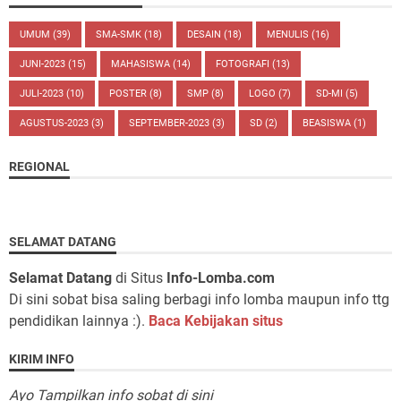
UMUM
(39)
SMA-SMK
(18)
DESAIN
(18)
MENULIS
(16)
JUNI-2023
(15)
MAHASISWA
(14)
FOTOGRAFI
(13)
JULI-2023
(10)
POSTER
(8)
SMP
(8)
LOGO
(7)
SD-MI
(5)
AGUSTUS-2023
(3)
SEPTEMBER-2023
(3)
SD
(2)
BEASISWA
(1)
REGIONAL
SELAMAT DATANG
Selamat Datang
di Situs
Info-Lomba.com
Di sini sobat bisa saling berbagi info lomba maupun info ttg
pendidikan lainnya :).
Baca Kebijakan situs
KIRIM INFO
Ayo Tampilkan info sobat di sini