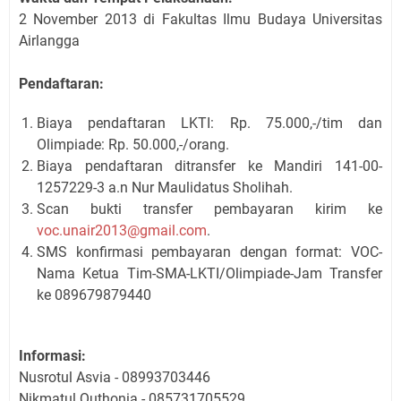
2 November 2013 di Fakultas Ilmu Budaya Universitas
Airlangga
Pendaftaran:
Biaya pendaftaran LKTI: Rp. 75.000,-/tim dan
Olimpiade: Rp. 50.000,-/orang.
Biaya pendaftaran ditransfer ke Mandiri 141-00-
1257229-3 a.n Nur Maulidatus Sholihah.
Scan bukti transfer pembayaran kirim ke
voc.unair2013@gmail.com
.
SMS konfirmasi pembayaran dengan format: VOC-
Nama Ketua Tim-SMA-LKTI/Olimpiade-Jam Transfer
ke 089679879440
Informasi:
Nusrotul Asvia -
08993703446
Nikmatul Quthonia
-
085731705529