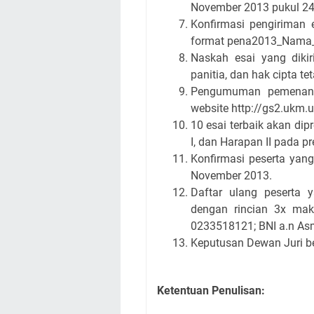
November 2013 pukul 24
Konfirmasi pengiriman
format pena2013_Nama_U
Naskah esai yang dikir
panitia, dan hak cipta te
Pengumuman pemenang 
website
http://gs2.ukm.u
10 esai terbaik akan dip
I, dan Harapan II pada p
Konfirmasi peserta yang
November 2013.
Daftar ulang peserta 
dengan rincian 3x mak
0233518121; BNI a.n Asm
Keputusan Dewan Juri be
Ketentuan Penulisan: