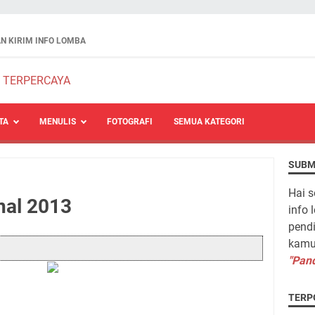
N KIRIM INFO LOMBA
TA
MENULIS
FOTOGRAFI
SEMUA KATEGORI
SUBM
Hai s
nal 2013
info 
pendi
kamu 
"Pand
TERP