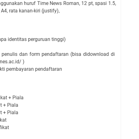
ggunakan huruf Time News Roman, 12 pt, spasi 1.5,
A4, rata kanan-kiri (justify),
pa identitas perguruan tinggi)
 penulis dan form pendaftaran (bisa didownload di
nes.ac.id/
)
ti pembayaran pendaftaran
ikat + Piala
at + Piala
at + Piala
ikat
fikat