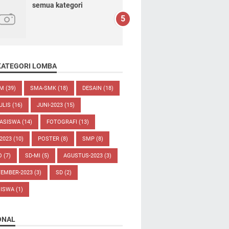
semua kategori
KATEGORI LOMBA
UM
(39)
SMA-SMK
(18)
DESAIN
(18)
ULIS
(16)
JUNI-2023
(15)
ASISWA
(14)
FOTOGRAFI
(13)
-2023
(10)
POSTER
(8)
SMP
(8)
O
(7)
SD-MI
(5)
AGUSTUS-2023
(3)
TEMBER-2023
(3)
SD
(2)
SISWA
(1)
ONAL