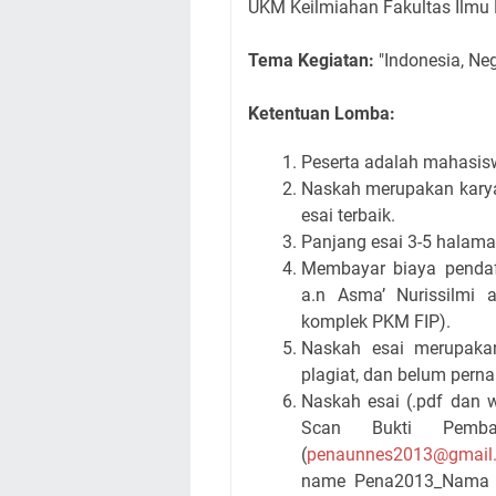
UKM Keilmiahan Fakultas Ilmu 
Tema Kegiatan:
"Indonesia, Ne
Ketentuan Lomba:
Peserta adalah mahasisw
Naskah merupakan karya
esai terbaik.
Panjang esai 3-5 halama
Membayar biaya pendaf
a.n Asma’ Nurissilmi 
komplek PKM FIP).
Naskah esai merupakan
plagiat, dan belum perna
Naskah esai (.pdf dan 
Scan Bukti Pemba
(
penaunnes2013@gmail
name Pena2013_Nama Pe