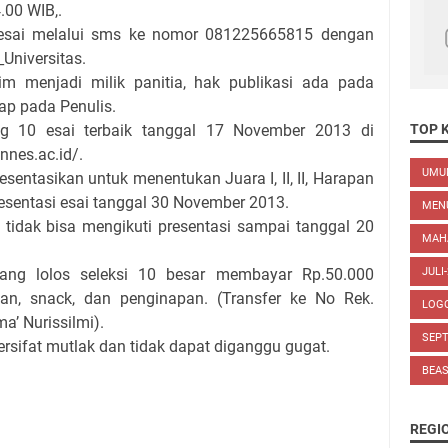
.00 WIB,.
 esai melalui sms ke nomor 081225665815 dengan
niversitas.
im menjadi milik panitia, hak publikasi ada pada
tap pada Penulis.
10 esai terbaik tanggal 17 November 2013 di
TOP 
nnes.ac.id/.
UM
resentasikan untuk menentukan Juara I, II, II, Harapan
resentasi esai tanggal 30 November 2013.
MEN
 tidak bisa mengikuti presentasi sampai tanggal 20
MAH
yang lolos seleksi 10 besar membayar Rp.50.000
JULI
an, snack, dan penginapan. (Transfer ke No Rek.
LOG
a’ Nurissilmi).
SEP
rsifat mutlak dan tidak dapat diganggu gugat.
BEA
REGI