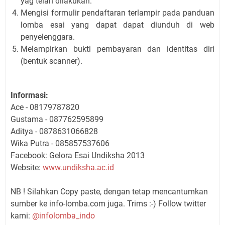
yag telah dilakukan.
Mengisi formulir pendaftaran terlampir pada panduan
lomba esai yang dapat dapat diunduh di web
penyelenggara.
Melampirkan bukti pembayaran dan identitas diri
(bentuk scanner).
Informasi:
Ace - 08179787820
Gustama - 087762595899
Aditya - 0878631066828
Wika Putra - 085857537606
Facebook: Gelora Esai Undiksha 2013
Website:
www.undiksha.ac.id
NB ! Silahkan Copy paste, dengan tetap mencantumkan
sumber ke info-lomba.com juga. Trims :-) Follow twitter
kami:
@infolomba_indo