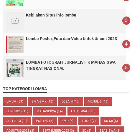
Kebijakan Situs info lomba
Lomba Poster, Foto dan Video Untuk Umum 2023
LOMBA FOTOGRAFI JURNALISTIK MAHASISWA
TINGKAT NASIONAL
TOP KATEGORI LOMBA
UMUM
(39)
SMA-SMK
(18)
DESAIN
(18)
MENULIS
(16)
JUNI-2023
(15)
MAHASISWA
(14)
FOTOGRAFI
(13)
JULI-2023
(10)
POSTER
(8)
SMP
(8)
LOGO
(7)
SD-MI
(5)
AGUSTUS-2023
(3)
SEPTEMBER-2023
(3)
SD
(2)
BEASISWA
(1)