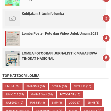
Kebijakan Situs info lomba
Lomba Poster, Foto dan Video Untuk Umum 2023
LOMBA FOTOGRAFI JURNALISTIK MAHASISWA
TINGKAT NASIONAL
TOP KATEGORI LOMBA
UMUM
(39)
SMA-SMK
(18)
DESAIN
(18)
MENULIS
(16)
JUNI-2023
(15)
MAHASISWA
(14)
FOTOGRAFI
(13)
JULI-2023
(10)
POSTER
(8)
SMP
(8)
LOGO
(7)
SD-MI
(5)
AGUSTUS-2023
(3)
SEPTEMBER-2023
(3)
SD
(2)
BEASISWA
(1)