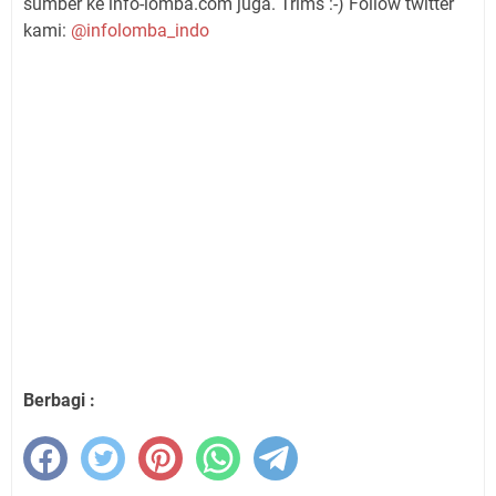
sumber ke info-lomba.com juga. Trims :-) Follow twitter
kami:
@infolomba_indo
Berbagi :