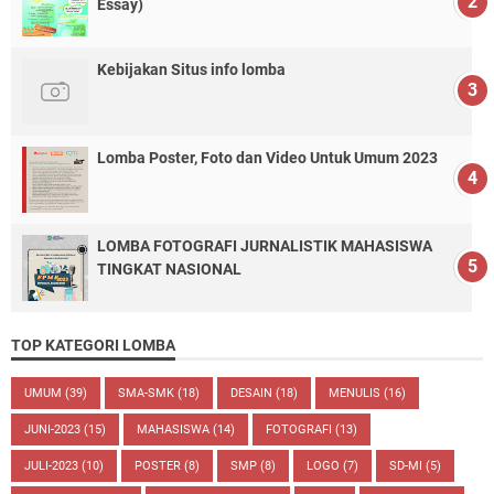
Essay)
Kebijakan Situs info lomba
Lomba Poster, Foto dan Video Untuk Umum 2023
LOMBA FOTOGRAFI JURNALISTIK MAHASISWA
TINGKAT NASIONAL
TOP KATEGORI LOMBA
UMUM
(39)
SMA-SMK
(18)
DESAIN
(18)
MENULIS
(16)
JUNI-2023
(15)
MAHASISWA
(14)
FOTOGRAFI
(13)
JULI-2023
(10)
POSTER
(8)
SMP
(8)
LOGO
(7)
SD-MI
(5)