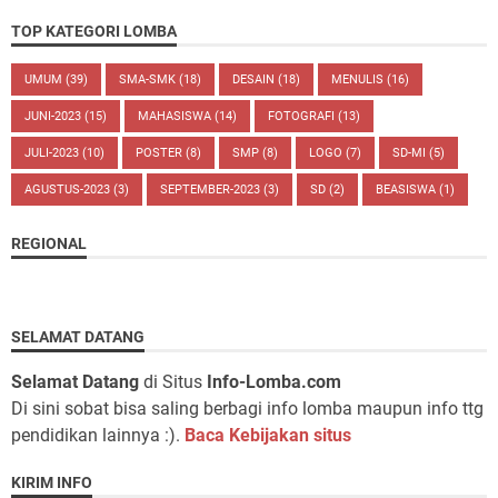
TOP KATEGORI LOMBA
UMUM
(39)
SMA-SMK
(18)
DESAIN
(18)
MENULIS
(16)
JUNI-2023
(15)
MAHASISWA
(14)
FOTOGRAFI
(13)
JULI-2023
(10)
POSTER
(8)
SMP
(8)
LOGO
(7)
SD-MI
(5)
AGUSTUS-2023
(3)
SEPTEMBER-2023
(3)
SD
(2)
BEASISWA
(1)
REGIONAL
SELAMAT DATANG
Selamat Datang
di Situs
Info-Lomba.com
Di sini sobat bisa saling berbagi info lomba maupun info ttg
pendidikan lainnya :).
Baca Kebijakan situs
KIRIM INFO