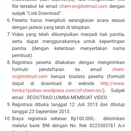
file
tersebut ke email
chem-on@hotmail.com
dengan
subjek “Link Download”.
Peserta harus mengikuti serangkaian acara sesuai
dengan jadwal yang telah di tetapkan.
Video yang telah dikumpulkan menjadi hak panitia,
serta dapat menggunakannya untuk kepentingan
panitia (dengan ketentuan menyertakan nama
pembuat).
Registrasi peserta dilakukan dengan mengirimkan
formulir pendaftaran ke email
chem-
on@hotmail.com
berup
a biodata peserta (formulir
dapat di download di website
http://www.
himka1polban.wordpress.com/
cif-chem-on/
). Subjek
email : REGISTRASI LOMBA MEMBUAT VIDEO.
Registrasi dibuka tanggal 12 Juli 2013 dan ditutup
tanggal 23 September 2013.
Biaya registrasi sebesar Rp100.000,- dikirimkan
melalui bank BNI dengan No. Rek 0223383761 A.n