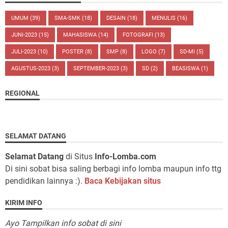
UMUM
(39)
SMA-SMK
(18)
DESAIN
(18)
MENULIS
(16)
JUNI-2023
(15)
MAHASISWA
(14)
FOTOGRAFI
(13)
JULI-2023
(10)
POSTER
(8)
SMP
(8)
LOGO
(7)
SD-MI
(5)
AGUSTUS-2023
(3)
SEPTEMBER-2023
(3)
SD
(2)
BEASISWA
(1)
REGIONAL
SELAMAT DATANG
Selamat Datang
di Situs
Info-Lomba.com
Di sini sobat bisa saling berbagi info lomba maupun info ttg
pendidikan lainnya :).
Baca Kebijakan situs
KIRIM INFO
Ayo Tampilkan info sobat di sini