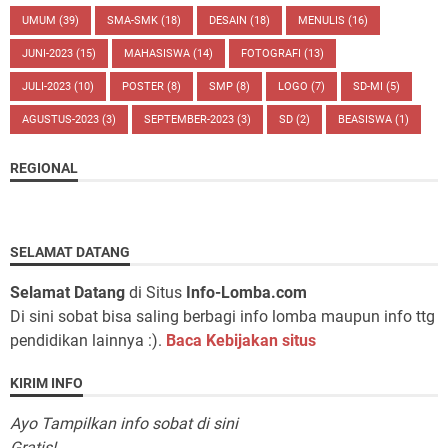
UMUM
(39)
SMA-SMK
(18)
DESAIN
(18)
MENULIS
(16)
JUNI-2023
(15)
MAHASISWA
(14)
FOTOGRAFI
(13)
JULI-2023
(10)
POSTER
(8)
SMP
(8)
LOGO
(7)
SD-MI
(5)
AGUSTUS-2023
(3)
SEPTEMBER-2023
(3)
SD
(2)
BEASISWA
(1)
REGIONAL
SELAMAT DATANG
Selamat Datang
di Situs
Info-Lomba.com
Di sini sobat bisa saling berbagi info lomba maupun info ttg
pendidikan lainnya :).
Baca Kebijakan situs
KIRIM INFO
Ayo Tampilkan info sobat di sini
Gratis!