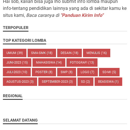
Hai sob, kalian bisa juga lho submit info lomba maupun
info-tentang pendidikan lainnya yang ada di sekitar kamu ke
situs kami,
Baca caranya di
"Panduan Kirim Info"
TERPOPULER
TOP KATEGORI LOMBA
UMUM
(39)
SMA-SMK
(18)
DESAIN
(18)
MENULIS
(16)
JUNI-2023
(15)
MAHASISWA
(14)
FOTOGRAFI
(13)
JULI-2023
(10)
POSTER
(8)
SMP
(8)
LOGO
(7)
SD-MI
(5)
AGUSTUS-2023
(3)
SEPTEMBER-2023
(3)
SD
(2)
BEASISWA
(1)
REGIONAL
SELAMAT DATANG