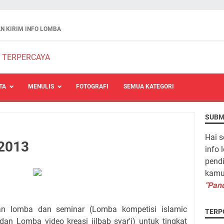
N KIRIM INFO LOMBA
TA
MENULIS
FOTOGRAFI
SEMUA KATEGORI
SUBM
Hai s
 2013
info 
pendi
kamu 
"Pand
kaian lomba dan seminar (Lomba kompetisi
islamic
TERP
dan Lomba video kreasi jilbab syar'i) untuk tingkat