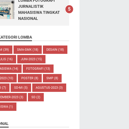
LOMBA FOTOGRAFI
JURNALISTIK
MAHASISWA TINGKAT
NASIONAL
KATEGORI LOMBA
UM
(39)
SMA-SMK
(18)
DESAIN
(18)
ULIS
(16)
JUNI-2023
(15)
ASISWA
(14)
FOTOGRAFI
(13)
-2023
(10)
POSTER
(8)
SMP
(8)
O
(7)
SD-MI
(5)
AGUSTUS-2023
(3)
TEMBER-2023
(3)
SD
(2)
SISWA
(1)
ONAL