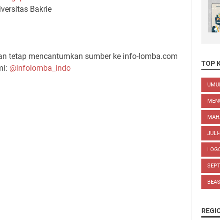
versitas Bakrie
gan tetap mencantumkan sumber ke info-lomba.com
TOP 
mi:
@infolomba_indo
UM
MEN
MAH
JULI
LOG
SEP
BEA
REGI