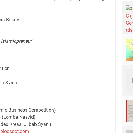
tas Bakrie
 Islamicpreneur
"
ition
b Syar'i
amic Business Competition)
 (Lomba Nasyid)
eo Kreasi Jilbab Syar'i)
.blogspot.com