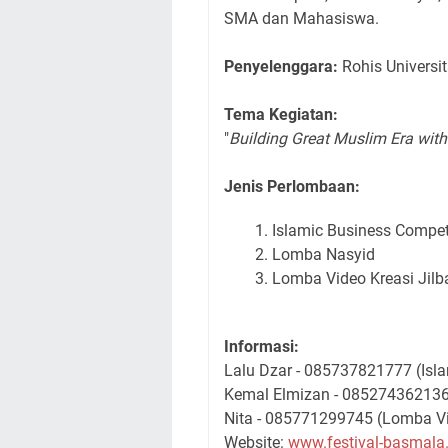
SMA dan Mahasiswa.
Penyelenggara:
Rohis Universi
Tema Kegiatan:
"
Building Great Muslim Era with
Jenis Perlombaan:
Islamic Business Compet
Lomba Nasyid
Lomba Video Kreasi Jilba
Informasi:
Lalu Dzar - 085737821777 (Isl
Kemal Elmizan - 085274362136
Nita - 085771299745 (Lomba Vid
Website:
www.festival-basmala