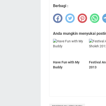
Berbagi :
Anda mungkin menyukai posting
Have Fun with My
Festival A
Buddy
2013