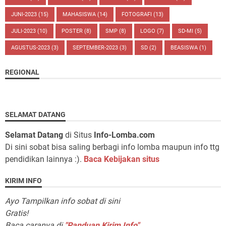
JUNI-2023
(15)
MAHASISWA
(14)
FOTOGRAFI
(13)
JULI-2023
(10)
POSTER
(8)
SMP
(8)
LOGO
(7)
SD-MI
(5)
AGUSTUS-2023
(3)
SEPTEMBER-2023
(3)
SD
(2)
BEASISWA
(1)
REGIONAL
SELAMAT DATANG
Selamat Datang
di Situs
Info-Lomba.com
Di sini sobat bisa saling berbagi info lomba maupun info ttg
pendidikan lainnya :).
Baca Kebijakan situs
KIRIM INFO
Ayo Tampilkan info sobat di sini
Gratis!
Baca caranya di
"Panduan Kirim Info"