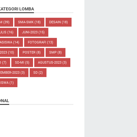
KATEGORI LOMBA
UM
(39)
SMA-SMK
(18)
DESAIN
(18)
ULIS
(16)
JUNI-2023
(15)
ASISWA
(14)
FOTOGRAFI
(13)
-2023
(10)
POSTER
(8)
SMP
(8)
O
(7)
SD-MI
(5)
AGUSTUS-2023
(3)
TEMBER-2023
(3)
SD
(2)
SISWA
(1)
ONAL