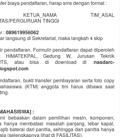
sfer biaya pendaftaran, harap sms dengan format :
 KETUA_NAMA TIM_ASAL
TAS/PERGURUAN TINGGI
 :
089619956062
g di Sekretariat, maka langkah 4 skip
ir pendaftaran. Formulir pendaftaran dapat diperoleh
iat HIMATEKPAL, Gedung W, Jurusan Teknik
 ITS, atau bisa di download di :
nasdarc-
logspot.com
ndaftaran, bukti transfer pembayaran serta foto copy
mahasiswa (KTM) anggota tim harus dibawa saat
ing.
MAHASISWA] :
ami bebaskan dalam pemilihan mesin, komponen,
tia hanya membatasi masalah panjang, lebar kapal,
jib baterai dari panitia, sehingga dari panitia hanya
aja (selengkapnya lihat di FASILITAS).