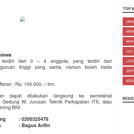
TOP 
UM
MEN
MAH
JULI
hasiswa
 terdiri dari 3 – 4 anggota, yang terdiri dari
LOG
perguruan tinggi yang sama, namun boleh beda
SEP
BEA
aran : Rp. 100.000,- / tim.
an dapat dilakukan langsung ke secretariat
REGI
Gedung W, Jurusan Teknik Perkapalan ITS, atau
ening BNI :
ning : 0200325476
ma : Bagus Arifin