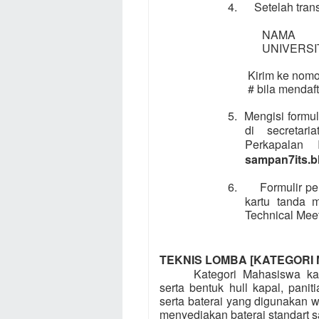
4.
Setelah tran
NAMA
UNIVERSI
Kirim ke nomor
# bila mendaftar langsun
5.
Mengisi formul
di secretar
Perkapalan
sampan7its.b
6.
Formulir pe
kartu tanda 
Technical Meet
TEKNIS LOMBA [KATEGORI 
Kategori Mahasiswa k
serta bentuk hull kapal, pani
serta baterai yang digunakan wa
menyediakan baterai standart s