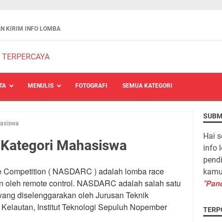
N KIRIM INFO LOMBA
TA
MENULIS
FOTOGRAFI
SEMUA KATEGORI
SUBM
hasiswa
Hai s
Kategori Mahasiswa
info 
pendi
e Competition ( NASDARC ) adalah lomba race
kamu 
an oleh remote control. NASDARC adalah salah satu
"Pand
ang diselenggarakan oleh Jurusan Teknik
 Kelautan, Institut Teknologi Sepuluh Nopember
TERP