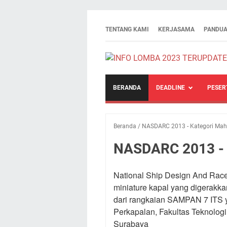
TENTANG KAMI
KERJASAMA
PANDUA
BERANDA
DEADLINE
PESER
Beranda
/
NASDARC 2013 - Kategori Ma
NASDARC 2013 - 
National Ship Design And Rac
miniature kapal yang digerakk
dari rangkaian SAMPAN 7 ITS y
Perkapalan, Fakultas Teknologi
Surabaya