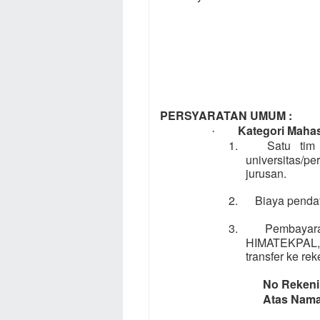
PERSYARATAN UMUM :
Kategori Ma
·
1.
Satu tim
universitas/
jurusan.
2.
Biaya pendaft
3.
Pembayar
HIMATEKPAL, 
transfer ke rek
No Reke
Atas Na