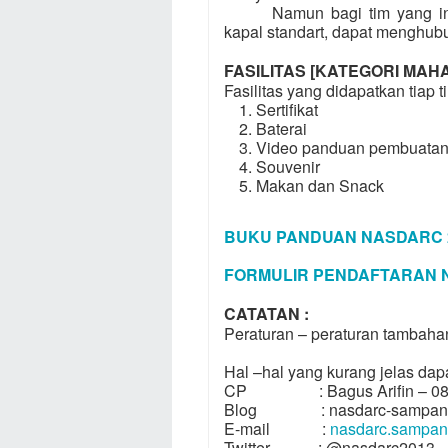
Namun bagi tim yang i
kapal standart, dapat menghubu
FASILITAS [KATEGORI MAHA
Fasilitas yang didapatkan tiap 
Sertifikat
Baterai
Video panduan pembuatan 
Souvenir
Makan dan Snack
BUKU PANDUAN NASDARC 2
FORMULIR PENDAFTARAN N
CATATAN :
Peraturan – peraturan tambaha
Hal –hal yang kurang jelas dapa
CP : Bagus Arifin – 08
Blog : nasdarc-sampan7it
E-mail :
nasdarc.sampan
Twitter : @nasdarc2013