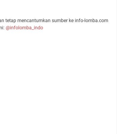
gan tetap mencantumkan sumber ke info-lomba.com
mi:
@infolomba_indo