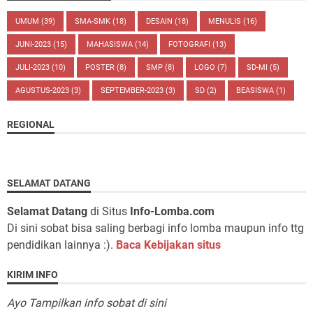
UMUM
(39)
SMA-SMK
(18)
DESAIN
(18)
MENULIS
(16)
JUNI-2023
(15)
MAHASISWA
(14)
FOTOGRAFI
(13)
JULI-2023
(10)
POSTER
(8)
SMP
(8)
LOGO
(7)
SD-MI
(5)
AGUSTUS-2023
(3)
SEPTEMBER-2023
(3)
SD
(2)
BEASISWA
(1)
REGIONAL
SELAMAT DATANG
Selamat Datang
di Situs
Info-Lomba.com
Di sini sobat bisa saling berbagi info lomba maupun info ttg
pendidikan lainnya :).
Baca Kebijakan situs
KIRIM INFO
Ayo Tampilkan info sobat di sini