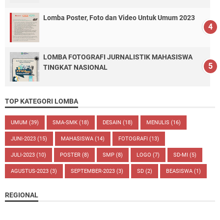
Lomba Poster, Foto dan Video Untuk Umum 2023
LOMBA FOTOGRAFI JURNALISTIK MAHASISWA
TINGKAT NASIONAL
TOP KATEGORI LOMBA
UMUM
(39)
SMA-SMK
(18)
DESAIN
(18)
MENULIS
(16)
JUNI-2023
(15)
MAHASISWA
(14)
FOTOGRAFI
(13)
JULI-2023
(10)
POSTER
(8)
SMP
(8)
LOGO
(7)
SD-MI
(5)
AGUSTUS-2023
(3)
SEPTEMBER-2023
(3)
SD
(2)
BEASISWA
(1)
REGIONAL