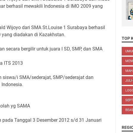
r berhasil mewakili Indonesia di IMO 2009 yang
 Wijoyo dari SMA St.Louise 1 Surabaya berhasil
0 yang diadakan di Kazakhstan.
TOP 
an secara bergilir untuk juara I SD, SMP, dan SMA
UM
MEN
a ITS 2013
MAH
ah siswa/i SMA/sederajat, SMP/sederajat dan
JULI
 Indonesia.
LOG
SEP
ekolah yg SAMA
BEA
pada Tanggal 3 Desember 2012 s/d 31 Januari
REGI