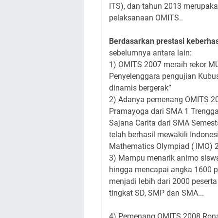
ITS), dan tahun 2013 merupaka
pelaksanaan OMITS..
Berdasarkan prestasi keberha
sebelumnya antara lain:
1) OMITS 2007 meraih rekor MUR
Penyelenggara pengujian Kubus 
dinamis bergerak”
2) Adanya pemenang OMITS 20
Pramayoga dari SMA 1 Trengga
Sajana Carita dari SMA Semes
telah berhasil mewakili Indonesi
Mathematics Olympiad ( IMO) 2
3) Mampu menarik animo sis
hingga mencapai angka 1600 
menjadi lebih dari 2000 pesert
tingkat SD, SMP dan SMA...
4) Pemenang OMITS 2008 Ronal