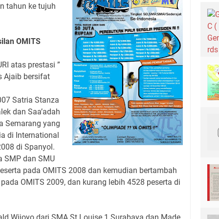
n tahun ke tujuh
silan OMITS
I atas prestasi ”
Ajaib bersifat
07 Satria Stanza
lek dan Saa’adah
ta Semarang yang
a di International
008 di Spanyol.
wa SMP dan SMU
peserta pada OMITS 2008 dan kemudian bertambah
a pada OMITS 2009, dan kurang lebih 4528 peserta di
d Wijoyo dari SMA St.Louise 1 Surabaya dan Made