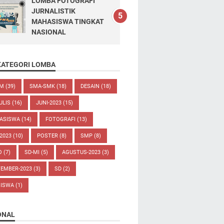
LOMBA FOTOGRAFI
JURNALISTIK
MAHASISWA TINGKAT
NASIONAL
KATEGORI LOMBA
UM
(39)
SMA-SMK
(18)
DESAIN
(18)
ULIS
(16)
JUNI-2023
(15)
ASISWA
(14)
FOTOGRAFI
(13)
-2023
(10)
POSTER
(8)
SMP
(8)
O
(7)
SD-MI
(5)
AGUSTUS-2023
(3)
TEMBER-2023
(3)
SD
(2)
SISWA
(1)
ONAL