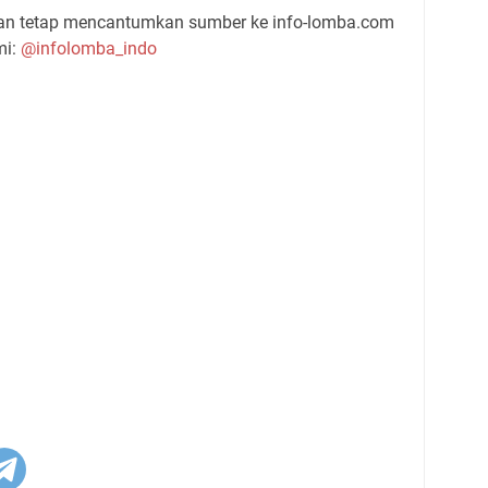
gan tetap mencantumkan sumber ke info-lomba.com
mi:
@infolomba_indo