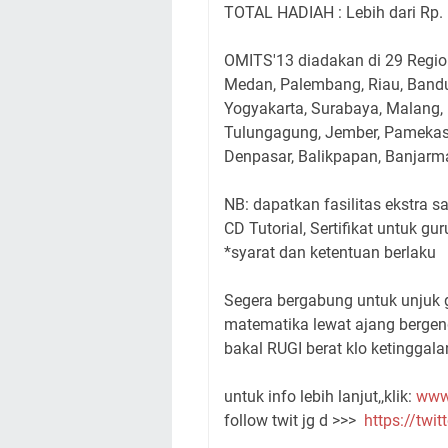
TOTAL HADIAH : Lebih dari Rp.
OMITS'13 diadakan di 29 Region
Medan, Palembang, Riau, Bandun
Yogyakarta, Surabaya, Malang, 
Tulungagung, Jember, Pamekas
Denpasar, Balikpapan, Banjarm
NB: dapatkan fasilitas ekstra s
CD Tutorial, Sertifikat untuk g
*syarat dan ketentuan berlaku
Segera bergabung untuk unjuk 
matematika lewat ajang bergengs
bakal RUGI berat klo ketinggala
untuk info lebih lanjut,,klik:
www.
follow twit jg d >>>
https://twi