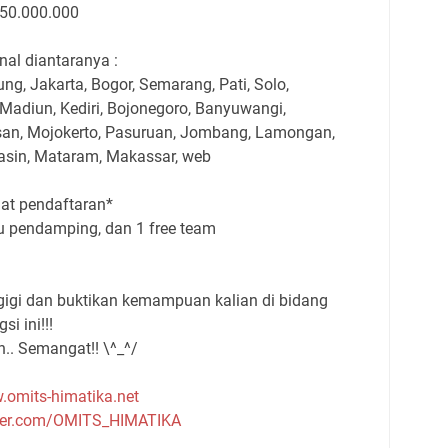
 50.000.000
al diantaranya :
g, Jakarta, Bogor, Semarang, Pati, Solo,
Madiun, Kediri, Bojonegoro, Banyuwangi,
an, Mojokerto, Pasuruan, Jombang, Lamongan,
asin, Mataram, Makassar, web
aat pendaftaran*
uru pendamping, dan 1 free team
gigi dan buktikan kemampuan kalian di bidang
i ini!!!
n.. Semangat!! \^_^/
omits-himatika.net
tter.com/OMITS_
HIMATIKA