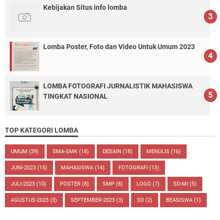
Kebijakan Situs info lomba
Lomba Poster, Foto dan Video Untuk Umum 2023
LOMBA FOTOGRAFI JURNALISTIK MAHASISWA
TINGKAT NASIONAL
TOP KATEGORI LOMBA
UMUM
(39)
SMA-SMK
(18)
DESAIN
(18)
MENULIS
(16)
JUNI-2023
(15)
MAHASISWA
(14)
FOTOGRAFI
(13)
JULI-2023
(10)
POSTER
(8)
SMP
(8)
LOGO
(7)
SD-MI
(5)
AGUSTUS-2023
(3)
SEPTEMBER-2023
(3)
SD
(2)
BEASISWA
(1)