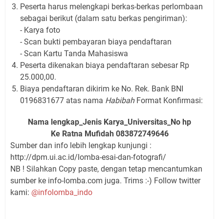
Peserta harus melengkapi berkas-berkas perlombaan
sebagai berikut (dalam satu berkas pengiriman):
- Karya foto
- Scan bukti pembayaran biaya pendaftaran
- Scan Kartu Tanda Mahasiswa
Peserta
di
kenakan biaya pendaftaran sebesar Rp
25.000,00.
Biaya pendaftaran
di
kirim ke No. Rek. Bank BNI
0196831677 atas nama
Habibah
Format Konfirmasi:
Nama lengkap
_Jenis Karya_
Universitas_
No hp
Ke Ratna Mufidah 083872749646
Sumber dan info lebih lengkap kunjungi :
http://dpm.ui.ac.id/lomba-esai-dan-fotografi/
NB ! Silahkan Copy paste, dengan tetap mencantumkan
sumber ke info-lomba.com juga. Trims :-) Follow twitter
kami:
@infolomba_indo