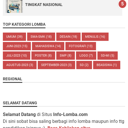
TINGKAT NASIONAL
TOP KATEGORI LOMBA
UMUM
(39)
SMA-SMK
(18)
DESAIN
(18)
MENULIS
(16)
JUNI-2023
(15)
MAHASISWA
(14)
FOTOGRAFI
(13)
JULI-2023
(10)
POSTER
(8)
SMP
(8)
LOGO
(7)
SD-MI
(5)
AGUSTUS-2023
(3)
SEPTEMBER-2023
(3)
SD
(2)
BEASISWA
(1)
REGIONAL
SELAMAT DATANG
Selamat Datang
di Situs
Info-Lomba.com
Di sini sobat bisa saling berbagi info lomba maupun info ttg