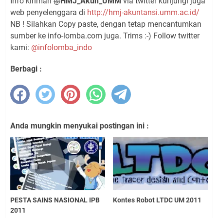
Info kiriman
@
HMJ_Akun_UMM
via twitter kunjungi juga
web penyelenggara di
http://hmj-akuntansi.umm.ac.id/
NB ! Silahkan Copy paste, dengan tetap mencantumkan
sumber ke info-lomba.com juga. Trims :-) Follow twitter
kami:
@infolomba_indo
Berbagi :
Anda mungkin menyukai postingan ini :
PESTA SAINS NASIONAL IPB
Kontes Robot LTDC UM 2011
2011