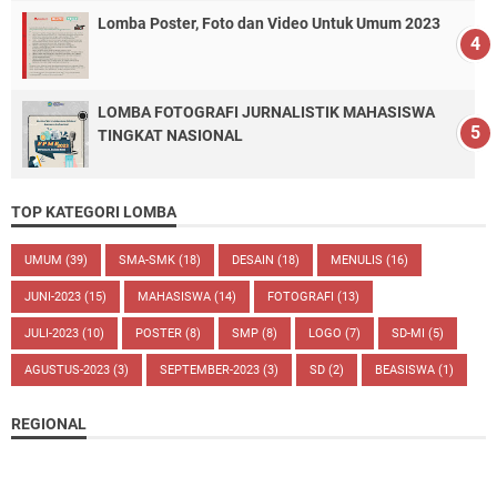
Lomba Poster, Foto dan Video Untuk Umum 2023
LOMBA FOTOGRAFI JURNALISTIK MAHASISWA
TINGKAT NASIONAL
TOP KATEGORI LOMBA
UMUM
(39)
SMA-SMK
(18)
DESAIN
(18)
MENULIS
(16)
JUNI-2023
(15)
MAHASISWA
(14)
FOTOGRAFI
(13)
JULI-2023
(10)
POSTER
(8)
SMP
(8)
LOGO
(7)
SD-MI
(5)
AGUSTUS-2023
(3)
SEPTEMBER-2023
(3)
SD
(2)
BEASISWA
(1)
REGIONAL