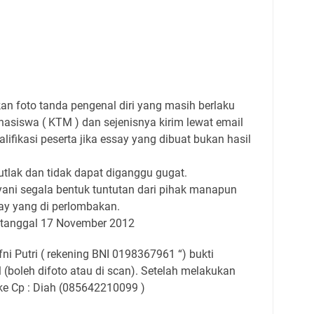
an foto tanda pengenal diri yang masih berlaku
hasiswa ( KTM ) dan sejenisnya kirim lewat email
lifikasi peserta jika essay yang dibuat bukan hasil
utlak dan tidak dapat diganggu gugat.
ayani segala bentuk tuntutan dari pihak manapun
y yang di perlombakan.
 tanggal 17 November 2012
ni Putri ( rekening BNI 0198367961 “) bukti
 (boleh difoto atau di scan). Setelah melakukan
ke Cp : Diah (085642210099 )