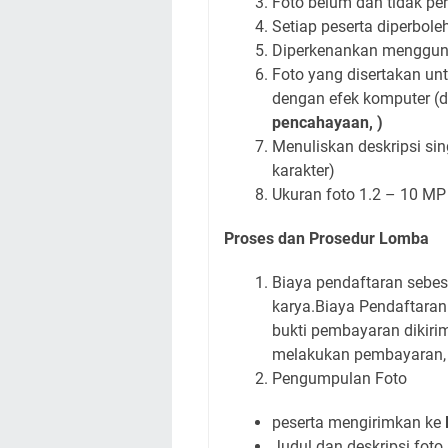
Foto belum dan tidak per
Setiap peserta diperbol
Diperkenankan mengguna
Foto yang disertakan un
dengan efek komputer (d
pencahayaan,
)
Menuliskan deskripsi sin
karakter)
Ukuran foto 1.2 – 10 MP
Proses dan Prosedur Lomba
Biaya pendaftaran sebes
karya.Biaya Pendaftaran 
bukti pembayaran dikirim
melakukan pembayaran, 
Pengumpulan Foto
peserta mengirimkan ke
Judul dan deskripsi foto