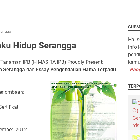
SUBM
rangga
Hai s
aku Hidup Serangga
info 
pendi
Tanaman IPB (HIMASITA IPB) Proudly Present:
kamu 
up Serangga
dan
Essay Pengendalian Hama Terpadu
"Pand
TERP
erlombaan:
ertifikat
vember 2012