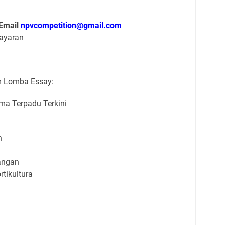
Email
npvcompetition@gmail.com
bayaran
m Lomba Essay:
ma Terpadu Terkini
n
angan
tikultura