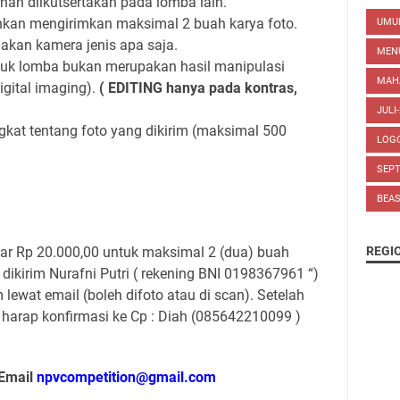
nah diikutsertakan pada lomba lain.
ehkan mengirimkan maksimal 2 buah karya foto.
UM
kan kamera jenis apa saja.
MEN
tuk lomba bukan merupakan hasil manipulasi
MAH
igital imaging).
(
EDITING
hanya pada kontras,
JULI
gkat tentang foto yang dikirim (maksimal 500
LOG
SEP
BEA
ar Rp 20.000,00 untuk maksimal 2 (dua) buah
REGI
dikirim Nurafni Putri ( rekening BNI 0198367961 “)
 lewat email (boleh difoto atau di scan). Setelah
harap konfirmasi ke Cp : Diah (085642210099 )
Email
npvcompetition@gmail.com