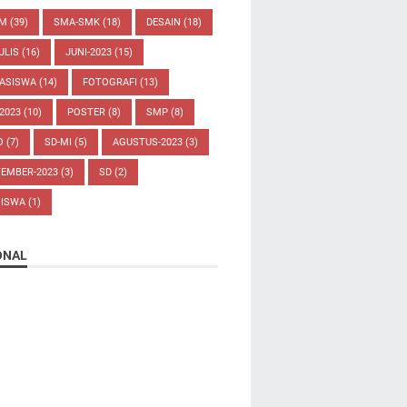
UM
(39)
SMA-SMK
(18)
DESAIN
(18)
ULIS
(16)
JUNI-2023
(15)
ASISWA
(14)
FOTOGRAFI
(13)
-2023
(10)
POSTER
(8)
SMP
(8)
O
(7)
SD-MI
(5)
AGUSTUS-2023
(3)
TEMBER-2023
(3)
SD
(2)
SISWA
(1)
ONAL