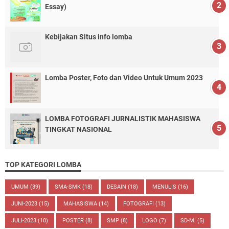
Essay)
Kebijakan Situs info lomba
Lomba Poster, Foto dan Video Untuk Umum 2023
LOMBA FOTOGRAFI JURNALISTIK MAHASISWA
TINGKAT NASIONAL
TOP KATEGORI LOMBA
UMUM
(39)
SMA-SMK
(18)
DESAIN
(18)
MENULIS
(16)
JUNI-2023
(15)
MAHASISWA
(14)
FOTOGRAFI
(13)
JULI-2023
(10)
POSTER
(8)
SMP
(8)
LOGO
(7)
SD-MI
(5)