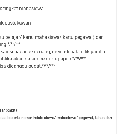
uk tingkat mahasiswa
tuk pustakawan
kartu pelajar/ kartu mahasiswa/ kartu pegawai) dan
ungi
*/**/***
an sebagai pemenang, menjadi hak milik panitia
ublikasikan dalam bentuk apapun.
*/**/***
isa diganggu gugat.
*/**/***
r (kapital)
s beserta nomor induk: siswa/ mahasiswa/ pegawai, tahun dan