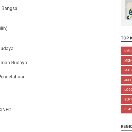
n Bangsa
lih)
TOP 
Budaya
UM
MEN
gaman Budaya
MAH
Pengetahuan
JULI
LOG
SEP
OKINFO
BEA
REGI