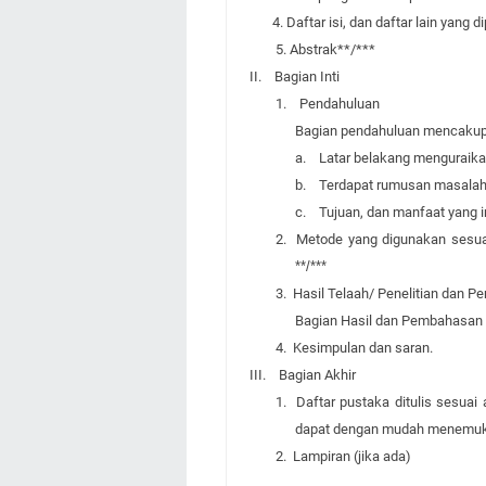
4. Daftar isi, dan daftar lain yang dip
5. Abstrak**/***
II.
Bagian Inti
1.
Pendahuluan
Bagian pendahuluan mencakup h
a.
Latar belakang menguraika
b.
Terdapat rumusan masalah
c.
Tujuan, dan manfaat yang in
2.
Metode yang digunakan sesu
**/***
3.
Hasil Telaah/ Penelitian dan 
Bagian Hasil dan Pembahasan m
4.
Kesimpulan dan saran.
III.
Bagian Akhir
1.
Daftar pustaka ditulis sesua
dapat dengan mudah menemuka
2.
Lampiran (jika ada)