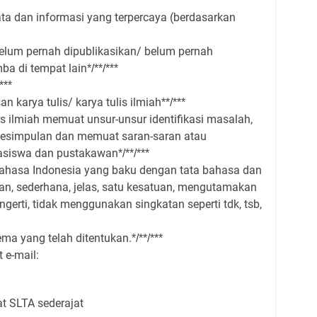
ata dan informasi yang terpercaya (berdasarkan
 belum pernah dipublikasikan/ belum pernah
ba di tempat lain
*/**/***
/***
n karya tulis/ karya tulis ilmiah
**/***
s ilmiah memuat unsur-unsur identifikasi masalah,
 kesimpulan dan memuat saran-saran atau
asiswa dan pustakawan
*/**/***
hasa Indonesia yang baku dengan tata bahasa dan
n, sederhana, jelas, satu kesatuan, mengutamakan
gerti, tidak menggunakan singkatan seperti tdk, tsb,
ma yang telah ditentukan.
*/**/***
 e-mail:
at SLTA sederajat