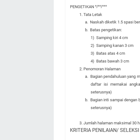
PENGETIKAN
*/**/***
1. Tata Letak
a.
Naskah diketik 1.5 spasi b
b.
Batas pengetikan:
1)
Samping kiri 4 cm
2)
Samping kanan 3 cm
3)
Batas atas 4 cm
4)
Batas bawah 3 cm
2. Penomoran Halaman
a.
Bagian pendahuluan yang me
daftar isi memakai angka
seterusnya)
b.
Bagian inti sampai dengan 
seterusnya)
3. Jumlah halaman maksimal 30 hala
KRITERIA PENILAIAN/ SELEKS