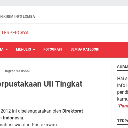
N KIRIM INFO LOMBA
TA
MENULIS
FOTOGRAFI
SEMUA KATEGORI
SUBM
II Tingkat Nasional
Hai s
erpustakaan UII Tingkat
info 
pendi
kamu 
"Pand
2012 ini diselenggarakan oleh
Direktorat
m Indonesia
.
TERP
, mahasiswa dan Pustakawan.