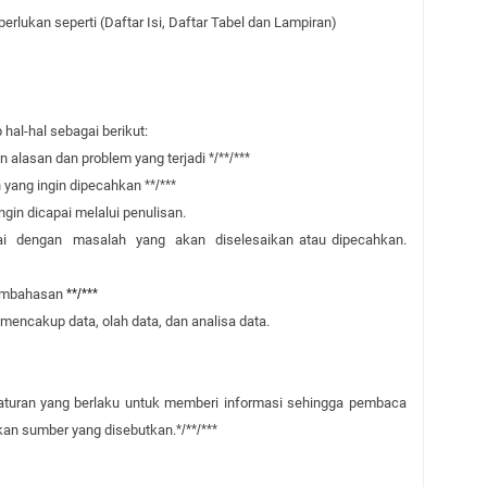
erlukan seperti (Daftar Isi, Daftar Tabel dan Lampiran)
al-hal sebagai berikut:
n alasan dan problem yang terjadi
*/**/***
 yang ingin dipecahkan
**/***
gin dicapai melalui penulisan.
ai dengan masalah yang akan diselesaikan atau dipecahkan.
Pembahasan
**/***
encakup data, olah data, dan analisa data.
i aturan yang berlaku untuk memberi informasi sehingga pembaca
n sumber yang disebutkan.
*/**/***