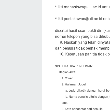
* lkti.mahasiswa@uii.ac.id unt
* lkti.pustakawan@uii.ac.id un
disertai hasil scan bukti diri (
nomer telepon yang bisa dihub
9. Naskah yang telah dinyatak
dan penulis tidak berhak memp
10. Keputusan panitia tidak b
SISTEMATIKA PENULISAN:
I. Bagian Awal
1. Cover
2. Halaman Judul
a. Judul diketik dengan huruf besa
b. Nama penulis ditulis dengan jela
asal
3. Kata pengantar dari penulis