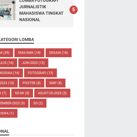
LOMBA FOTOGRAFI
JURNALISTIK
MAHASISWA TINGKAT
NASIONAL
KATEGORI LOMBA
UM
(39)
SMA-SMK
(18)
DESAIN
(18)
ULIS
(16)
JUNI-2023
(15)
ASISWA
(14)
FOTOGRAFI
(13)
-2023
(10)
POSTER
(8)
SMP
(8)
O
(7)
SD-MI
(5)
AGUSTUS-2023
(3)
TEMBER-2023
(3)
SD
(2)
SISWA
(1)
ONAL