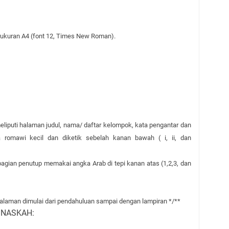
erukuran A4 (font 12, Times New Roman).
liputi halaman judul, nama/ daftar kelompok, kata pengantar dan
 romawi kecil dan diketik sebelah kanan bawah ( i, ii, dan
bagian penutup memakai angka Arab di tepi kanan atas (1,2,3, dan
man dimulai dari pendahuluan sampai dengan lampiran */**
I NASKAH: