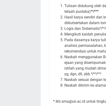
Tulisan didukung oleh d
telaah pustaka)
**/***
Hasil karya sendiri dan
diikutsertakan dalam lom
Logis dan Sistematis
*/**
Mengikuti kaidah penulisa
Pada dasarnya karya tuli
analisis permasalahan,
rekomendasi untuk mah
Naskah menggunakan Ba
ejaan yang disempurnaka
istilah yang mudah dimen
yg, dgn, dll, sbb.
*/**/***
Naskah sesuai dengan te
Naskah dikirim ke alamat
* lkti.sma@uii.ac.id untuk tingk