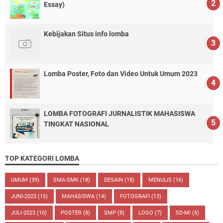
Essay)
Kebijakan Situs info lomba
Lomba Poster, Foto dan Video Untuk Umum 2023
LOMBA FOTOGRAFI JURNALISTIK MAHASISWA
TINGKAT NASIONAL
TOP KATEGORI LOMBA
UMUM
(39)
SMA-SMK
(18)
DESAIN
(18)
MENULIS
(16)
JUNI-2023
(15)
MAHASISWA
(14)
FOTOGRAFI
(13)
JULI-2023
(10)
POSTER
(8)
SMP
(8)
LOGO
(7)
SD-MI
(5)