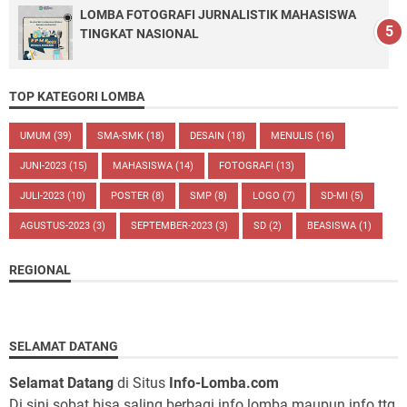
LOMBA FOTOGRAFI JURNALISTIK MAHASISWA
TINGKAT NASIONAL
TOP KATEGORI LOMBA
UMUM
(39)
SMA-SMK
(18)
DESAIN
(18)
MENULIS
(16)
JUNI-2023
(15)
MAHASISWA
(14)
FOTOGRAFI
(13)
JULI-2023
(10)
POSTER
(8)
SMP
(8)
LOGO
(7)
SD-MI
(5)
AGUSTUS-2023
(3)
SEPTEMBER-2023
(3)
SD
(2)
BEASISWA
(1)
REGIONAL
SELAMAT DATANG
Selamat Datang
di Situs
Info-Lomba.com
Di sini sobat bisa saling berbagi info lomba maupun info ttg