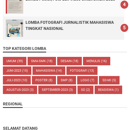
LOMBA FOTOGRAFI JURNALISTIK MAHASISWA
TINGKAT NASIONAL
TOP KATEGORI LOMBA
UMUM
(39)
SMA-SMK
(18)
DESAIN
(18)
MENULIS
(16)
JUNI-2023
(15)
MAHASISWA
(14)
FOTOGRAFI
(13)
JULI-2023
(10)
POSTER
(8)
SMP
(8)
LOGO
(7)
SD-MI
(5)
AGUSTUS-2023
(3)
SEPTEMBER-2023
(3)
SD
(2)
BEASISWA
(1)
REGIONAL
SELAMAT DATANG