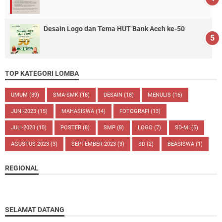
Desain Logo dan Tema HUT Bank Aceh ke-50
TOP KATEGORI LOMBA
UMUM
(39)
SMA-SMK
(18)
DESAIN
(18)
MENULIS
(16)
JUNI-2023
(15)
MAHASISWA
(14)
FOTOGRAFI
(13)
JULI-2023
(10)
POSTER
(8)
SMP
(8)
LOGO
(7)
SD-MI
(5)
AGUSTUS-2023
(3)
SEPTEMBER-2023
(3)
SD
(2)
BEASISWA
(1)
REGIONAL
SELAMAT DATANG