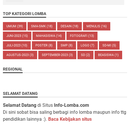
TOP KATEGORI LOMBA
UMUM
(39)
SMA-SMK
(18)
DESAIN
(18)
MENULIS
(16)
JUNI-2023
(15)
MAHASISWA
(14)
FOTOGRAFI
(13)
JULI-2023
(10)
POSTER
(8)
SMP
(8)
LOGO
(7)
SD-MI
(5)
AGUSTUS-2023
(3)
SEPTEMBER-2023
(3)
SD
(2)
BEASISWA
(1)
REGIONAL
SELAMAT DATANG
Selamat Datang
di Situs
Info-Lomba.com
Di sini sobat bisa saling berbagi info lomba maupun info ttg
pendidikan lainnya :).
Baca Kebijakan situs