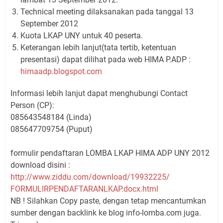
Technical meeting dilaksanakan pada tanggal 13
September 2012
Kuota LKAP UNY untuk 40 peserta.
Keterangan lebih lanjut(tata tertib, ketentuan
presentasi) dapat dilihat pada web HIMA P.ADP :
himaadp.blogspot.com
Informasi lebih lanjut dapat menghubungi Contact
Person (CP):
085643548184 (Linda)
085647709754 (Puput)
formulir pendaftaran LOMBA LKAP HIMA ADP UNY 2012
download disini :
http://www.ziddu.com/download/
19932225/
FORMULIRPENDAFTARANLKAP.docx.
html
NB ! Silahkan Copy paste, dengan tetap mencantumkan
sumber dengan backlink ke blog info-lomba.com juga.