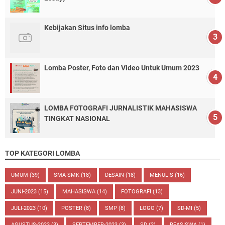
Kebijakan Situs info lomba
Lomba Poster, Foto dan Video Untuk Umum 2023
LOMBA FOTOGRAFI JURNALISTIK MAHASISWA
TINGKAT NASIONAL
TOP KATEGORI LOMBA
UMUM
(39)
SMA-SMK
(18)
DESAIN
(18)
MENULIS
(16)
JUNI-2023
(15)
MAHASISWA
(14)
FOTOGRAFI
(13)
JULI-2023
(10)
POSTER
(8)
SMP
(8)
LOGO
(7)
SD-MI
(5)
AGUSTUS-2023
(3)
SEPTEMBER-2023
(3)
SD
(2)
BEASISWA
(1)