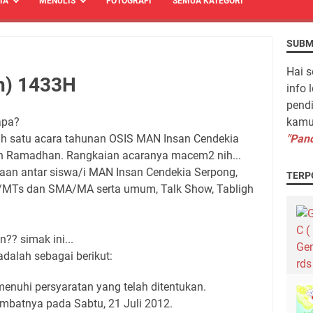
TA
MENULIS
FOTOGRAFI
SEMUA KATEGORI
SUBM
Hai s
un) 1433H
info 
pendi
apa?
kamu 
lah satu acara tahunan OSIS MAN Insan Cendekia
"Pand
an Ramadhan. Rangkaian acaranya macem2 nih...
aan antar siswa/i MAN Insan Cendekia Serpong,
TERP
/MTs dan SMA/MA serta umum, Talk Show, Tabligh
n?? simak ini...
dalah sebagai berikut:
menuhi persyaratan yang telah ditentukan.
mbatnya pada Sabtu, 21 Juli 2012.