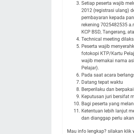
Setiap peserta wajib mel
2012 (registrasi ulang) 
pembayaran kepada panit
rekening
7025482535
a.n
KCP BSD, Tangerang, ata
Technical meeting dilak
Peserta wajib menyerahka
fotokopi KTP/Kartu Pela
wajib memakai nama asli
Pelajar).
Pada saat acara berlang
Datang tepat waktu
Berperilaku dan berpaka
Keputusan juri bersifat 
Bagi peserta yang melang
Ketentuan lebih lanjut 
dan dianggap perlu akan 
Mau info lengkap? silakan klik 