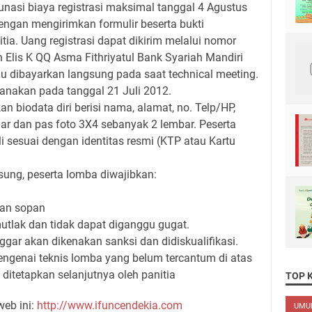
unasi biaya registrasi maksimal tanggal 4 Agustus
dengan mengirimkan formulir beserta bukti
ia. Uang registrasi dapat dikirim melalui nomor
 Elis K QQ Asma Fithriyatul Bank Syariah Mandiri
u dibayarkan langsung pada saat technical meeting.
sanakan pada tanggal 21 Juli 2012.
n biodata diri berisi nama, alamat, no. Telp/HP,
jar dan pas foto 3X4 sebanyak 2 lembar. Peserta
 sesuai dengan identitas resmi (KTP atau Kartu
sung, peserta lomba diwajibkan:
ian sopan
mutlak dan tidak dapat diganggu gugat.
gar akan dikenakan sanksi dan didiskualifikasi.
mengenai teknis lomba yang belum tercantum di atas
ditetapkan selanjutnya oleh panitia
TOP 
web ini:
http://www.ifuncendekia.com
UM