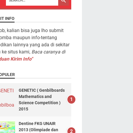
IT INFO
ob, kalian bisa juga lho submit
lomba maupun info-tentang
dikan lainnya yang ada di sekitar
ke situs kami,
Baca caranya di
uan Kirim Info"
OPULER
GENETIC ( Genbilboards
Mathematics and
Science Competition )
2015
Dentine FKG UNAIR
2013 (Olimpiade dan