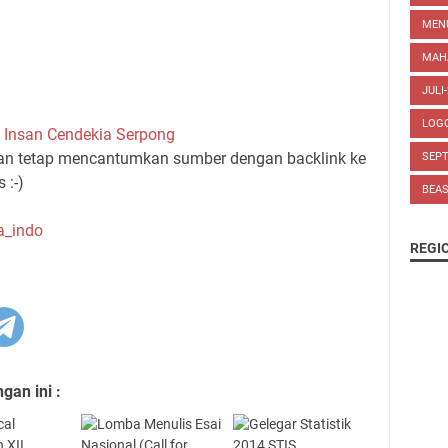
MEN
MAH
JULI
LOG
Insan Cendekia Serpong
gan tetap mencantumkan sumber dengan backlink ke
SEP
 :-)
BEA
a_indo
REGI
an ini :