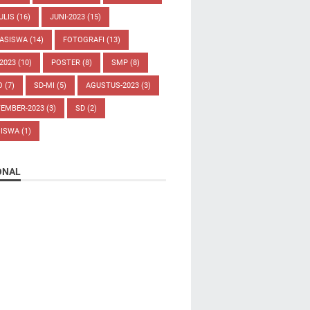
ULIS
(16)
JUNI-2023
(15)
ASISWA
(14)
FOTOGRAFI
(13)
-2023
(10)
POSTER
(8)
SMP
(8)
O
(7)
SD-MI
(5)
AGUSTUS-2023
(3)
TEMBER-2023
(3)
SD
(2)
SISWA
(1)
ONAL