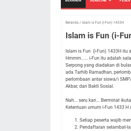
BERANDA
DEADLINE
PESER
Beranda
/
Islam is Fun (i-Fun) 1433H
Islam is Fun (i-F
Islam is Fun (i-Fun) 1433H itu 
Hmmm...... i-Fun itu adalah sa
Serpong yang diadakan di bul
ada Tarhib Ramadhan, perlomb
perlombaan antar siswa/i SMP
Akbar, dan Bakti Sosial.
Nah... seru kan... Berminat ikuta
Ketentuan umum i-Fun 1433 H a
Setiap peserta wajib me
Pendaftaran selambat-la