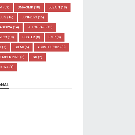
UM
(39)
SMA-SMK
(18)
DESAIN
(18)
ULIS
(16)
JUNI-2023
(15)
ASISWA
(14)
FOTOGRAFI
(13)
-2023
(10)
POSTER
(8)
SMP
(8)
O
(7)
SD-MI
(5)
AGUSTUS-2023
(3)
TEMBER-2023
(3)
SD
(2)
SISWA
(1)
ONAL