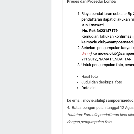
Proses dan Prosedur Lomba
Biaya pendaftaran sebesar Rp 
pendaftaran dapat dilakukan 
a.n Ernawati
No. Rek 3423147179
Kemudian, lakukan konfirmasi
ke
movie.club@sampoernaeduc
Sebelum pengumpulan karya fo
disini
)
ke
movie.club@sampoer
YPF2012_NAMA PENDAFTAR
Untuk pengumpulan foto, pese
Hasil foto
Judul dan deskripsi foto
Data diri
ke email:
movie.club@sampoernaeduca
4. Batas pengumpulan tanggal 12 Agus
*catatan: Formulir pendaftaran bisa d
dengan pengumpulan foto.