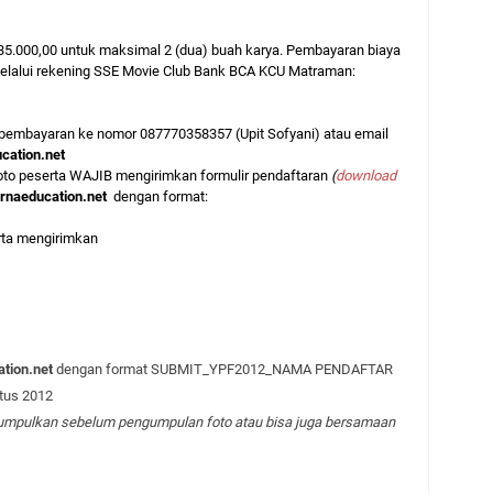
35.000,00 untuk maksimal 2 (dua) buah karya. Pembayaran biaya
melalui rekening SSE Movie Club Bank BCA KCU Matraman:
 pembayaran ke nomor 087770358357 (Upit Sofyani) atau email
ation.net
to peserta WAJIB mengirimkan formulir pendaftaran
(
download
naeducation.net
dengan format:
rta mengirimkan
tion.net
dengan format SUBMIT_YPF2012_NAMA PENDAFTAR
tus 2012
ikumpulkan sebelum pengumpulan foto atau bisa juga bersamaan