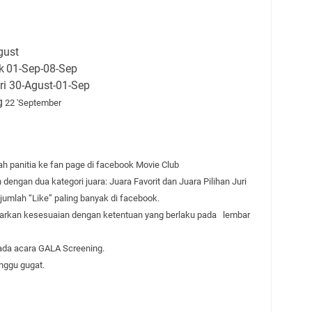
gust
k
01-Sep-08-Sep
ri 30-Agust-01-Sep
g
22 'September
ah panitia ke fan page di facebook Movie Club
 dengan dua kategori juara: Juara Favorit dan Juara Pilihan Juri
 jumlah “Like” paling banyak di facebook.
rdasarkan kesesuaian dengan ketentuan yang berlaku pada lembar
da acara GALA Screening.
anggu gugat.