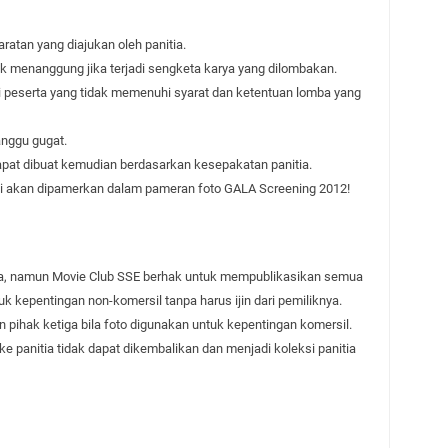
atan yang diajukan oleh panitia.
idak menanggung jika terjadi sengketa karya yang dilombakan.
si peserta yang tidak memenuhi syarat dan ketentuan lomba yang
anggu gugat.
apat dibuat kemudian berdasarkan kesepakatan panitia.
i akan dipamerkan dalam pameran foto GALA Screening 2012!
ta, namun Movie Club SSE berhak untuk mempublikasikan semua
uk kepentingan non-komersil tanpa harus ijin dari pemiliknya.
n pihak ketiga bila foto digunakan untuk kepentingan komersil.
 panitia tidak dapat dikembalikan dan menjadi koleksi panitia