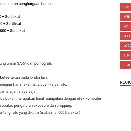
endapatkan penghargaan berupa:
UM
,00 + Sertifikat
MEN
,00 + Sertifikat
MAH
000 + Sertifikat
JULI
LOG
SEP
ng unsur SARA dan pornografi.
BEA
ikutsertakan pada lomba lain.
REGI
mengirimkan maksimal 2 buah karya foto.
mera jenis apa saja.
omba bukan merupakan hasil manipulasi dengan efek komputer
ya sebatas pengaturan exposure dan cropping.
entang foto yang dikirim (maksimal 500 karakter)
.