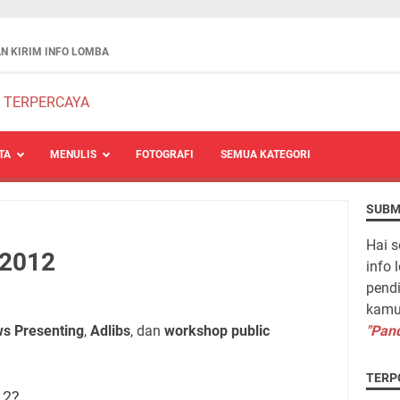
N KIRIM INFO LOMBA
TA
MENULIS
FOTOGRAFI
SEMUA KATEGORI
SUBM
Hai s
2012
info 
pendi
kamu 
s Presenting
,
Adlibs
, dan
workshop public
"Pand
TERP
12?