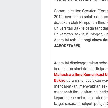
Communication Creation (Co
2012 merupakan salah satu ac
diadakan oleh Himpunan Ilmu 
Universitas Bakrie pada tangga
Universitas Bakrie, Kuningan, J
Acara ini terbuka bagi
siswa da
JABODETABEK
.
Acara ini diselenggarakan seba
bentuk apresiasi dan partisipas
Mahasiswa Ilmu Komunikasi Un
Bakri
e
dalam menyediakan wad
mendapatkan, menerapkan seka
mengasah ilmu dalam hal berk
kepada generasi muda Indonesi
target sasaran meliputi pelaj