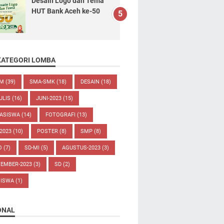
Desain Logo dan Tema
HUT Bank Aceh ke-50
KATEGORI LOMBA
UM
(39)
SMA-SMK
(18)
DESAIN
(18)
ULIS
(16)
JUNI-2023
(15)
ASISWA
(14)
FOTOGRAFI
(13)
-2023
(10)
POSTER
(8)
SMP
(8)
O
(7)
SD-MI
(5)
AGUSTUS-2023
(3)
TEMBER-2023
(3)
SD
(2)
SISWA
(1)
ONAL