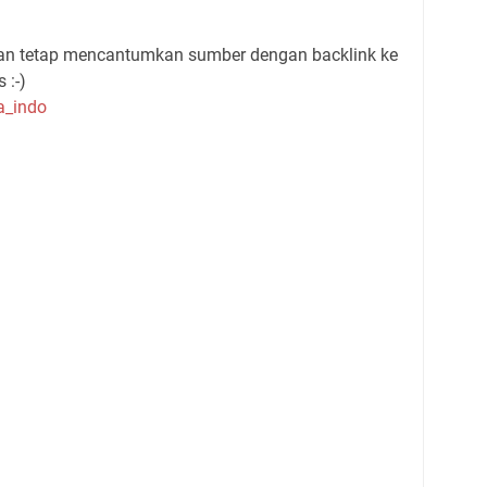
gan tetap mencantumkan sumber dengan backlink ke
 :-)
a_indo