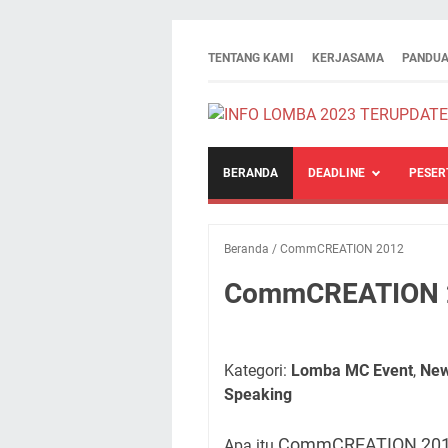
TENTANG KAMI
KERJASAMA
PANDUA
BERANDA
DEADLINE
PESER
Beranda
/
CommCREATION 2012
CommCREATION 
Kategori:
Lomba MC Event
,
New
Speaking
CommCREATION 20
Apa itu