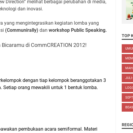
 Direction” melihat berbagai perubahan di media,
eknologi dan inovasi.
 yang mengintegrasikan kegiatan lomba yang
asi
(Communirally)
dan
workshop Public Speaking.
TOP 
 Bicaramu di CommCREATION 2012!
UM
MEN
MAH
JULI
rkelompok dengan tiap kelompok beranggotakan 3
. Setiap orang mewakili untuk 1 bentuk lomba.
LOG
SEP
BEA
REGI
awakan pembukaan acara semiformal. Materi