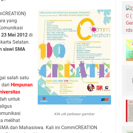
mmCREATION)
ara yang
Komunikasi
l
23 Mei 2012
di
akarta Selatan.
n siswi SMA
gai salah satu
i dari
Himpunan
iversitas
ah untuk
ligus
omunikasi
Klik utk perbesar gambar
a melihat
ar SMA dan Mahasiswa. Kali ini CommCREATION