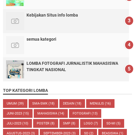
Kebijakan Situs info lomba
semua kategori
LOMBA FOTOGRAFI JURNALISTIK MAHASISWA
TINGKAT NASIONAL
TOP KATEGORI LOMBA
UMUM
(39)
SMA-SMK
(18)
DESAIN
(18)
MENULIS
(16)
JUNI-2023
(15)
MAHASISWA
(14)
FOTOGRAFI
(13)
JULI-2023
(10)
POSTER
(8)
SMP
(8)
LOGO
(7)
SD-MI
(5)
AGUSTUS-2023
(3)
SEPTEMBER-2023
(3)
SD
(2)
BEASISWA
(1)