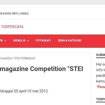
N KIRIM INFO LOMBA
TA
MENULIS
FOTOGRAFI
SEMUA KATEGORI
SUBM
mpetition "STEI PERBANAS"
Hai s
magazine Competition "STEI
info 
pendi
kamu 
"Pand
anggal 05 april-10 mei 2012
TERP