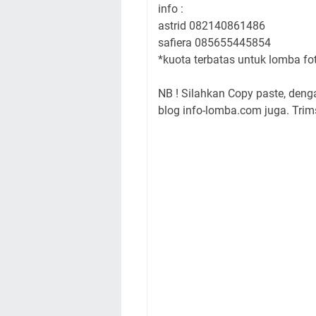
info :
astrid 082140861486
safiera 085655445854
*kuota terbatas untuk lomba fot
NB ! Silahkan Copy paste, den
blog info-lomba.com juga. Trims