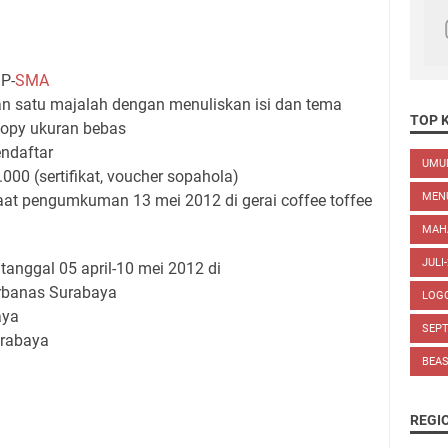
MP-
SMA
n satu majalah dengan menuliskan isi dan tema
TOP 
copy ukuran bebas
endaftar
UM
000 (sertifikat, voucher sopahola)
MEN
saat pengumkuman 13 mei 2012 di gerai coffee toffee
MAH
JULI
anggal 05 april-10 mei 2012 di
Perbanas Surabaya
LOG
aya
SEP
urabaya
BEA
REGI