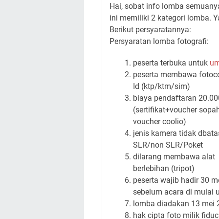
Hai, sobat info lomba semuanya
ini memiliki 2 kategori lomba. Y
Berikut persyaratannya:
Persyaratan lomba fotografi:
peserta terbuka untuk
u
peserta membawa fotoc
Id (ktp/ktm/sim)
biaya pendaftaran 20.00
(sertifikat+voucher sopa
voucher coolio)
jenis kamera tidak dbata
SLR/non SLR/Poket
dilarang membawa alat
berlebihan (tripot)
peserta wajib hadir 30 m
sebelum acara di mulai u
lomba diadakan 13 mei 20
hak cipta foto milik fiduc