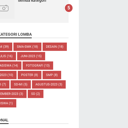
semua kategori
KATEGORI LOMBA
UM
(39)
SMA-SMK
(18)
DESAIN
(18)
ULIS
(16)
JUNI-2023
(15)
ASISWA
(14)
FOTOGRAFI
(13)
-2023
(10)
POSTER
(8)
SMP
(8)
O
(7)
SD-MI
(5)
AGUSTUS-2023
(3)
TEMBER-2023
(3)
SD
(2)
SISWA
(1)
ONAL