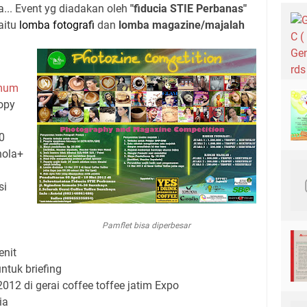
... Event yg diadakan oleh
"fiducia STIE Perbanas"
aitu
lomba fotografi
dan
lomba magazine/majalah
mum
opy
0
hola+
si
Pamflet bisa diperbesar
enit
ntuk briefing
12 di gerai coffee toffee jatim Expo
ia