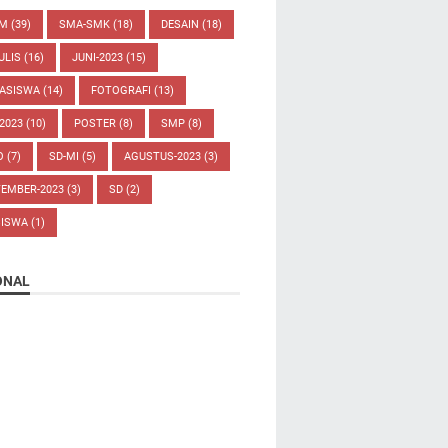
UM
(39)
SMA-SMK
(18)
DESAIN
(18)
ULIS
(16)
JUNI-2023
(15)
ASISWA
(14)
FOTOGRAFI
(13)
-2023
(10)
POSTER
(8)
SMP
(8)
O
(7)
SD-MI
(5)
AGUSTUS-2023
(3)
TEMBER-2023
(3)
SD
(2)
SISWA
(1)
ONAL