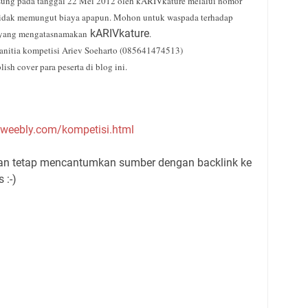
ung pada tanggal 22 Mei 2012 oleh kARIVkature melalui nomor
idak memungut biaya apapun. Mohon untuk waspada terhadap
kARIVkature
 yang mengatasnamakan
.
anitia kompetisi
Ariev Soeharto (085641474513)
h cover para peserta di blog ini.
.weebly.
com/kompetisi.html
gan tetap mencantumkan sumber dengan backlink ke
 :-)