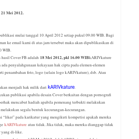
- 21 Mei 2012.
likasi mulai tanggal 10 April 2012 setiap pukul 09.00 WIB. Bagi
an ke email kami di atas jam tersebut maka akan dipublikasikan di
00 WIB.
18 Mei 2012, pkl 16.00 WIB
 hasil Cover FB adalah
kARIVkature
a ada penyalahgunaan kekayaan hak cipta pada elemen-elemen
rti penambahan foto, logo (selain logo kARIVkature), dsb. Atau
kARIVkature
akan menjadi hak milik dari
.
kukan publikasi apabila desain Cover berkaitan dengan pornografi
 berhak mencabut hadiah apabila pemenang terbukti melakukan
tau melakukan segala bentuk kecurangan-kecurangan.
si “liker” pada karikatur yang mengikuti kompetisi apakah mereka
age
kARIVkature
atau tidak. Jika tidak, maka mereka dianggap tidak
yang di-like.