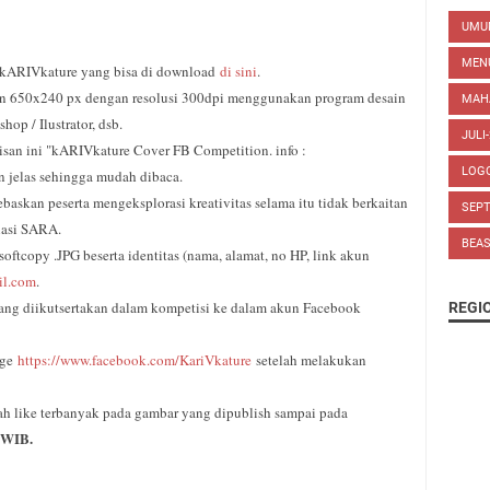
UM
MEN
o kARIVkature yang bisa di download
di sini
.
n 650x240 px dengan resolusi 300dpi menggunakan program desain
MAH
op / Ilustrator, dsb.
JULI
isan ini "kARIVkature Cover FB Competition. info :
LOG
 jelas sehingga mudah dibaca.
skan peserta mengeksplorasi kreativitas selama itu tidak berkaitan
SEP
nasi SARA.
BEA
 softcopy .JPG beserta identitas (nama, alamat, no HP, link akun
il.com
.
ang diikutsertakan dalam kompetisi ke dalam akun Facebook
REGI
age
https://www.facebook.
com/KariVkature
setelah melakukan
lah like terbanyak pada gambar yang dipublish sampai pada
0 WIB.