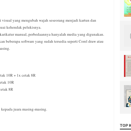
eni visual yang mengubah wajah seseorang menjadi kartun dan
uai kehendak pelukisnya.
n karikatur manual, perbedaannya hanyalah media yang digunakan.
an beberapa software yang sudah tersedia seperti Corel draw atau
asing.
cetak 10R + 1x cetak 8R
cetak 10R
 cetak 8R
h kepada juara masing-masing.
TOP 