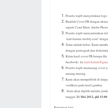
Peserta wajib menyertakan log
Buatlah Cover FB dengan ukura
seperti Corel Draw, Adobe Photosh
Peserta wajib mencantumkan tul
karivkature.weebly.com" dengan
Tema adalah bebas. Kami membeba
dengan pornografi dan diskrimi
Kirim hasil cover FB berupa file
facebook) ke
karivkature@gma
Peserta wajib memasang cover y
masing-masing.
Kami akan mempublish di fanp
verifikasi pada hasil gambar.
Juara akan dipilih melalui jum
21 Mei 2012, pkl 15.0
tanggal
Ketentuan lain :