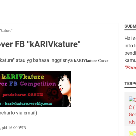
SUBM
Vkature"
Hai s
over FB "kARIVkature"
info 
pendi
kature" atau yg bahasa inggrisnya
kARIVkature Cover
kamu 
"Pand
TERP
Soeharto via email)
2, pkl 16.00 WIB