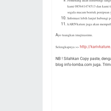
Pemenang akan dihubungi langs
kami 085641474513 dan kami t
segala macam bentuk penipuan
Informasi lebih lanjut hubungi p
kARIVkature juga akan mempublis
A
yo tuangkan imajinasimu.
http://karivkature
Selengkapnya >>
NB ! Silahkan Copy paste, den
blog info-lomba.com juga. Trims