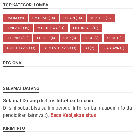
TOP KATEGORI LOMBA
UMUM
(39)
SMA-SMK
(18)
DESAIN
(18)
MENULIS
(16)
JUNI-2023
(15)
MAHASISWA
(14)
FOTOGRAFI
(13)
JULI-2023
(10)
POSTER
(8)
SMP
(8)
LOGO
(7)
SD-MI
(5)
AGUSTUS-2023
(3)
SEPTEMBER-2023
(3)
SD
(2)
BEASISWA
(1)
REGIONAL
SELAMAT DATANG
Selamat Datang
di Situs
Info-Lomba.com
Di sini sobat bisa saling berbagi info lomba maupun info ttg
pendidikan lainnya :).
Baca Kebijakan situs
KIRIM INFO