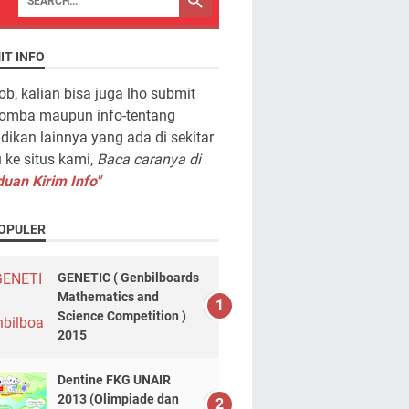
IT INFO
ob, kalian bisa juga lho submit
lomba maupun info-tentang
dikan lainnya yang ada di sekitar
ke situs kami,
Baca caranya di
uan Kirim Info"
OPULER
GENETIC ( Genbilboards
Mathematics and
Science Competition )
2015
Dentine FKG UNAIR
2013 (Olimpiade dan