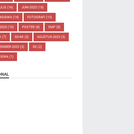
ULIS
(16)
JUNI-2023
(15)
ASISWA
(14)
FOTOGRAFI
(13)
-2023
(10)
POSTER
(8)
SMP
(8)
O
(7)
SD-MI
(5)
AGUSTUS-2023
(3)
TEMBER-2023
(3)
SD
(2)
SISWA
(1)
ONAL