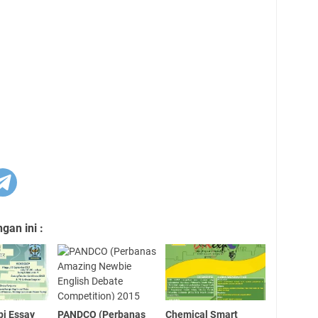
an ini :
pi Essay
PANDCO (Perbanas
Chemical Smart