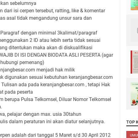
sikan sebelumnya
 dari isi cerpen tersebut, ratting, like & komentar
as asal tidak mengandung unsur sara dan
 Paragraf dengan minimal 3kalimat/paragraf
enggunakan 2 ID atau lebih serta tidak sesuai
yang ditentukan maka akan di diskualifikasi
AJIB DI ISI DENGAN BIODATA ASLI PESERTA (agar
hubungi pemenang)
njangbesar.com menjadi hak milik
uk digunakan sesuai kebutuhan keranjangbesar.com
 Tulisan ada pada keranjangbesar.com , tetapi Hak
kat pada peserta
im berupa Pulsa Telkomsel, Diluar Nomor Telkomsel
.
a, pelajar dengan max. usia 30tahun
ulis dalam peraturan ini akan diatur selanjutnya.
TOP 
pen adalah dari tanggal 5 Maret s/d 30 April 2012
UM