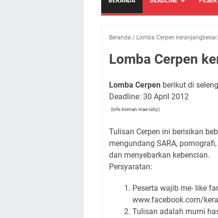
BERANDA
DEADLINE
PESER
Beranda
/
Lomba Cerpen keranjangbesar
Lomba Cerpen ke
Lomba Cerpen
berikut di sele
Deadline: 30 April 2012
(info kiriman mas rizky)
Tulisan Cerpen ini berisikan be
mengundang SARA, pornografi, 
dan menyebarkan kebencian.
Persyaratan:
Peserta wajib me- like f
www.facebook.com/keran
Tulisan adalah murni has