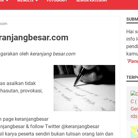
TA
MENULIS
FOTOGRAFI
SEMUA KATEGORI
SUBM
.com
Hai s
ranjangbesar.com
info 
pendi
nggarakan oleh
keranjang besar.com
kamu 
"Pand
TERP
bas asalkan tidak
hasutan, provokasi,
an page keranjangbesar
jangbesar & follow Twitter @keranjangbesar
il karya peserta sendiri bukan tulisan orang lain dan