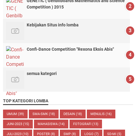
GENETIC ( Genbilboards Mathematics and Science
Competition ) 2015
Kebijakan Situs info lomba
Confi-Dance Competition "Rexona Eksis Abis"
semua kategori
TOP KATEGORI LOMBA
UMUM
(39)
SMA-SMK
(18)
DESAIN
(18)
MENULIS
(16)
JUNI-2023
(15)
MAHASISWA
(14)
FOTOGRAFI
(13)
JULI-2023
(10)
POSTER
(8)
SMP
(8)
LOGO
(7)
SD-MI
(5)