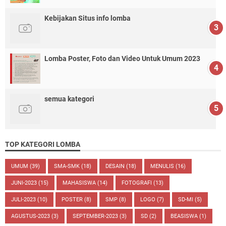
Kebijakan Situs info lomba
Lomba Poster, Foto dan Video Untuk Umum 2023
semua kategori
TOP KATEGORI LOMBA
UMUM
(39)
SMA-SMK
(18)
DESAIN
(18)
MENULIS
(16)
JUNI-2023
(15)
MAHASISWA
(14)
FOTOGRAFI
(13)
JULI-2023
(10)
POSTER
(8)
SMP
(8)
LOGO
(7)
SD-MI
(5)
AGUSTUS-2023
(3)
SEPTEMBER-2023
(3)
SD
(2)
BEASISWA
(1)