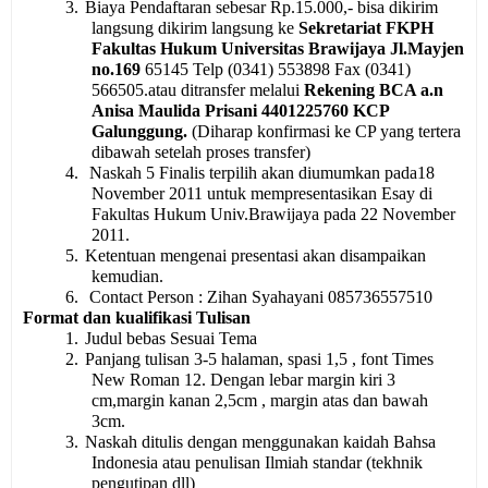
3.
Biaya Pendaftaran sebesar Rp.15.000,- bisa dikirim
langsung dikirim langsung ke
Sekretariat FKPH
Fakultas Hukum Universitas Brawijaya Jl.Mayjen
no.169
65145 Telp (0341) 553898 Fax (0341)
566505.atau ditransfer melalui
Rekening BCA a.n
Anisa Maulida Prisani 4401225760 KCP
Galunggung.
(Diharap konfirmasi ke CP yang tertera
dibawah setelah proses transfer)
4.
Naskah 5 Finalis terpilih akan diumumkan pada18
November 2011 untuk mempresentasikan Esay di
Fakultas Hukum Univ.Brawijaya pada 22 November
2011.
5.
Ketentuan mengenai presentasi akan disampaikan
kemudian.
6.
Contact Person : Zihan Syahayani 085736557510
Format dan kualifikasi Tulisan
1.
Judul bebas Sesuai Tema
2.
Panjang tulisan 3-5 halaman, spasi 1,5 , font Times
New Roman 12. Dengan lebar margin kiri 3
cm,margin kanan 2,5cm , margin atas dan bawah
3cm.
3.
Naskah ditulis dengan menggunakan kaidah Bahsa
Indonesia atau penulisan Ilmiah standar (tekhnik
pengutipan dll)