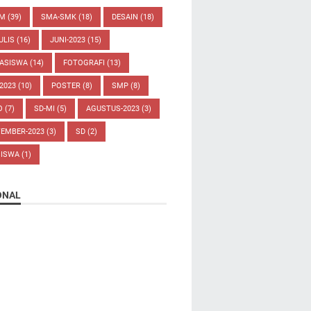
UM
(39)
SMA-SMK
(18)
DESAIN
(18)
ULIS
(16)
JUNI-2023
(15)
ASISWA
(14)
FOTOGRAFI
(13)
-2023
(10)
POSTER
(8)
SMP
(8)
O
(7)
SD-MI
(5)
AGUSTUS-2023
(3)
TEMBER-2023
(3)
SD
(2)
SISWA
(1)
ONAL