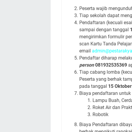
Peserta wajib mengunduh
Tiap sekolah dapat meng
Pendaftaran (kecuali esai
sampai dengan tanggal
mengirimkan formulir pen
scan Kartu Tanda Pelajar
email
admin@pestarakyat
Pendaftar diharap melak
person
081932535369
ap
Tiap cabang lomba (kecu
Peserta yang berhak tam
pada tanggal
15 Oktober
Biaya pendaftaran untuk
Lampu Buah, Cerda
Roket Air dan 
Robotik 
Biaya Pendaftaran dibay
berhak mengikuti rangk