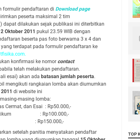
 formulir pendaftaran di
Download page
irimkan peserta maksimal 2 tim
) dapat dilakukan sejak publikasi ini diterbitkan
12 Oktober 2011
pukul 23.59 WIB dengan
daftaran beserta pas foto berwarna 3 x 4 dan
 yang terdapat pada formulir pendaftaran ke
fisika.com
.
ukan konfirmasi ke nomor
contact
abila telah melakukan pendaftaran.
ali esai) akan ada
batasan jumlah peserta
.
pil mengikuti rangkaian lomba akan diumumkan
 2011
di website ini
 masing-masing lomba:
s Cermat, dan Esai : Rp50.000,-
Praktikum : Rp100.000,-
: Rp150.000,-
arkan setelah panitia menyatakan pendaftar
TOP 
aian lomba yang diumumkan tanggal
15 Oktober