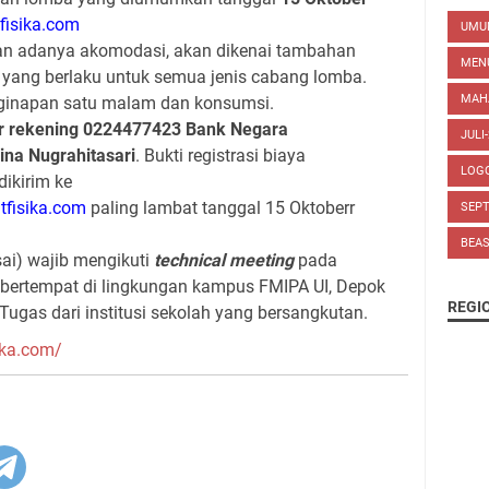
fisika.com
UM
an adanya akomodasi, akan dikenai tambahan
MEN
- yang berlaku untuk semua jenis cabang lomba.
MAH
nginapan satu malam dan konsumsi.
 rekening 0224477423 Bank Negara
JULI
ina Nugrahitasari
. Bukti registrasi biaya
LOG
ikirim ke
fisika.com
paling lambat tanggal 15 Oktoberr
SEP
BEA
sai) wajib mengikuti
technical meeting
pada
 bertempat di lingkungan kampus FMIPA UI, Depok
REGI
gas dari institusi sekolah yang bersangkutan.
ika.com/