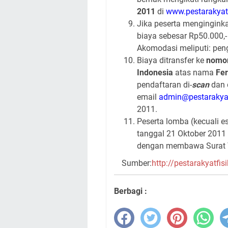
2011
di
www.pestarakyat
Jika peserta mengingink
biaya sebesar Rp50.000,
Akomodasi meliputi: pe
Biaya ditransfer ke
nomor
Indonesia
atas nama
Fer
pendaftaran di-
scan
dan d
email
admin@pestarakyat
2011.
Peserta lomba (kecuali e
tanggal 21 Oktober 2011
dengan membawa Surat Tu
Sumber:
http://pestarakyatfis
Berbagi :